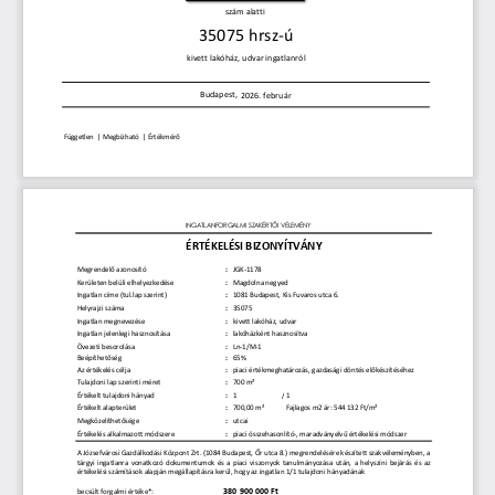
szám alatti 
35075 hrsz-ú
kivett lakóház, udvar ingatlanról
Budapest,
2026. február
Független  | Megbízható  | Értékmérő
INGATLANFORGALMI SZAKÉRTŐI VÉLEMÉNY
ÉRTÉKELÉSI BIZONYÍTVÁNY
Megrendelő azonosító
:
JGK-1178
Kerületen belüli elhelyezkedése
:
Magdolna negyed
Ingatlan címe (tul.lap szerint)
:
1081 Budapest, Kis Fuvaros utca 6. 
Helyrajzi száma
:
35075
Ingatlan megnevezése
:
kivett lakóház, udvar
Ingatlan jelenlegi hasznosítása
:
lakóházként hasznosítva
Övezeti besorolása
:
Ln-1/M-1
Beépíthetőség
:
65%
Az értékelés célja
:
piaci értékmeghatározás, gazdasági döntés előkészítéséhez
Tulajdoni lap szerinti méret
:
700 m²
Értékelt tulajdoni hányad
:
1
/
1
Értékelt alapterület
:
700,00 m²
Fajlagos m2 ár: 544 132 Ft/m²
Megközelíthetősége
:
utcai
Értékelés alkalmazott módszere
:
piaci összehasonlító-, maradványelvű értékelési módszer
A
Józsefvárosi Gazdálkodási Központ
Zrt.
(1084
Budapest,
Őr
utca 8.)
megrendelésére készített szakvéleményben,
a
tárgyi
ingatlanra
vonatkozó
dokumentumok
és
a  piaci  viszonyok
tanulmányozása után,
a
helyszíni bejárás
és
az
értékelési számítások alapján megállapításra kerül, hogy az ingatlan 1/1 tulajdoni hányadának
380 900 000 Ft
becsült forgalmi értéke*: