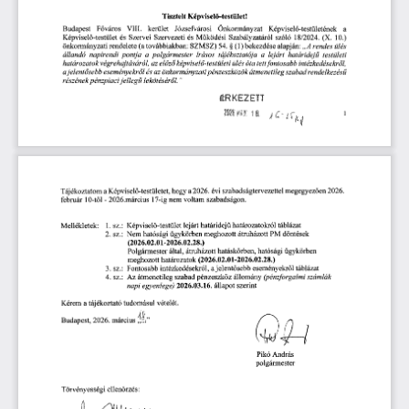
Tisztelt Képviselő-testület!
Budapest  Főváros  Vili,  kerület  Józsefvárosi  Önkormányzat  Képviselő-testületének  a 
Képviselő-testület és Szervei Szervezeti és Működési  Szabályzatáról szóló  18/2024. (X.  10.) 
önkormányzati rendelete (a továbbiakban: SZMSZ) 54. § (1) bekezdése alapján: 
„A rendes ülés
állandó  napirendi  pontja  a  polgármester  írásos  tájékoztatója  a  lejárt  határidejű  testületi
határozatok végrehajtásáról, az előző képviselő-testületi ülés óta tett fontosabb intézkedésekről,
a jelentősebb eseményekről és az önkormányzati pénzeszközök átmenetileg szabad rendelkezésű
részének pénzpiaci jellegű lekötéséről. ”
ÉRKEZETT
2026 MÁIÉ  18.
1
Tájékoztatom a Képviselő-testületet, hogy a 2026. évi szabadságtervezettel megegyezően 2026. 
február 10-től - 2O26.március 17-ig nem voltam szabadságon.
Mellékletek:   1. sz.:  Képviselő-testület lejárt határidejű határozatokról táblázat
2. sz.:  Nem hatósági ügykörben meghozott átruházott PM döntések
(2026.02.01-2026.02.28.)
Polgármester által, átruházott hatáskörben, hatósági ügykörben 
meghozott határozatok 
(2026.02.01-2026.02.28.)
3. sz.:  Fontosabb intézkedésekről, a jelentősebb eseményekről táblázat
4. sz.:  Az átmenetileg szabad pénzeszköz állomány 
(pénzforgalmi számlák
napi egyenlege)
 2026.03.16. 
állapot szerint
Kérem a tájékoztató tudomásul vételét.
Budapest, 2026. március ,,„:”
Pikó András 
polgármester
Törvényességi ellenőrzés: