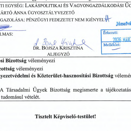
:
L
V
Ü
ti
egység
akáspolitikai
és
agyongazdálkodási
A
yártó
nna
ügyosztályvezető
IGAZOLÁSA:
FEDEZETET
NEM
PÉNZÜGYI
IGÉNYEL^
,
___
Józsefvárosi
Polgármesteri
Hivatal
^^^-
Érkezett:
LMAS:
•7n9R
MÁRf
Melléklet:
.
B
K
dr
ojsza
risztina
ALJEGYZŐ
Bizottság
si
véleményezi
zottság
véleményezi
yezetvédelmi
és
Közterület-hasznosítási
Bizottság
vélemé
Társadalmi
Bizottság
megismerte
a
tájékoztatá
Ügyek
A
tudomásul
vételét.
Tisztelt
Képviselő-testület!