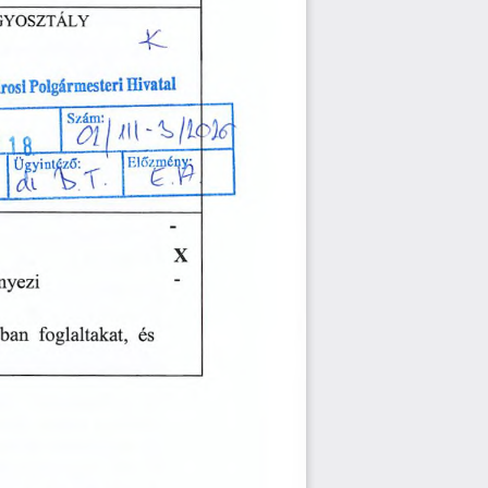
gyosztály
1Ä
,
é
.
n
-.i
.
____________________
Szám:
Ül
1
fi
.
Előzmény:
Ügyintéző:
ÜK
Æ
b
•
1
X
nyezi
sban
foglaltakat,
és