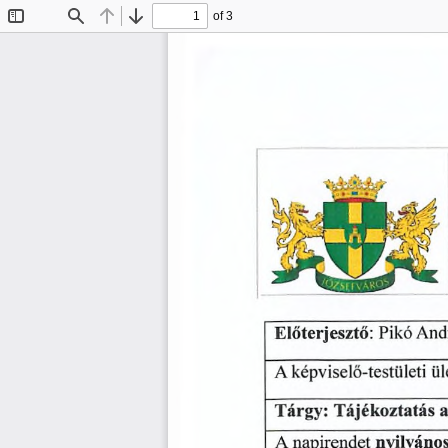
of 3
Toggle
Find
Previous
Next
Sidebar
Előterjesztő:
And
Pikó
ül
képviselő-testületi
A
Tárgy:
Tájékoztatás
a
nyilváno
napirendet
A