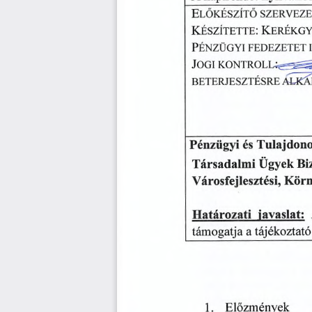
E
lőkészítő
szerveze
K
K
:
észítette
erékg
PÉNZÜGYI
FEDEZETET
_
KONTROLL^^
JOGI
BETERJESZTÉSRE
ALKÁ
Pénzügyi
és
Tulajdono
Társadalmi
Bi
Ügyek
Városfejlesztési,
Körn
javaslat:
Határozati
a
tájékoztató
támogatja
1.
Előzmények