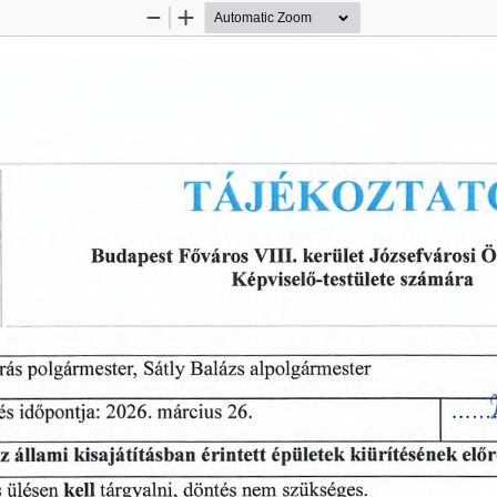
Zoom
Zoom
Out
In
TÁJÉKOZTAT
Budapest
kerület
Főváros
VIII.
Józsefvárosi
Ö
számára
Képviselő-testülete
Balázs
rás
alpolgármester
Sátly
polgármester,
.......
X
és
időpontja:
2026.
március
26.
elő
kisajátításban
érintett
épületek
állami
kiürítésének
z
s
kell
szükséges.
ülésen
tárgyalni,
döntés
nem