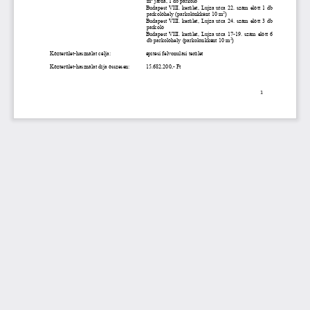
m
járda, 1 db parkoló
Budapest  VIII.  kerület, 
Lujza  utca  22. 
szám előtt 
1  db 
2
parkolóhely (parkolónkként 10 m
)
Budapest  VIII.  kerület, 
Lujza  utca  24.
szám előtt
3  db 
parkoló
Budapest  VIII.  kerület, 
Lujza  utca  17
-
19. 
szám előtt 6
2
db parkolóhely (parkolónkként 10 m
)
Közterület
-
használat célja:
építési felvonulási terület 
Közterület
-
használat díja összesen: 
15.682.200,
-
Ft
1