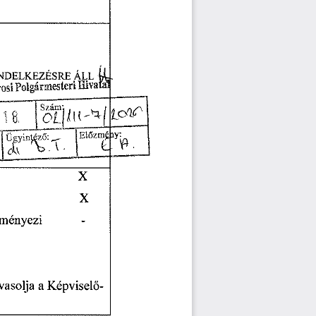
NDELKEZÉSRE
ÁLL
4L.
rosi
Polgármesteri
Hivatal
1
Szám,
X
X
eményezi
a
Képviselő
vasolja