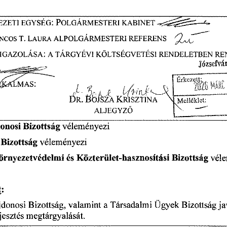
:
P
egység
kabinet
ezeti
olgármesteri
<2^7^
NCOS
ALPOLGÁRMESTERI
T.
LAURA
REFERENS
IGAZOLÁSA:
A
TÁRGYÉVI
KÖLTSÉGVETÉSI
RENDELETBEN
RE
Józsefvá
^
MAS:
l
Melléklet:
ALJEGYZŐ
onosi
Bizottság
véleményezi
Bizottság
véleményezi
örnyezetvédelmi
Bizottság
és
Közterület-hasznosítási
vél
t
:
Társadalmi
jdonosi
valamint
Ügyek
Bizottság
Bizottság,
a
ja
jesztés
megtárgyalását.