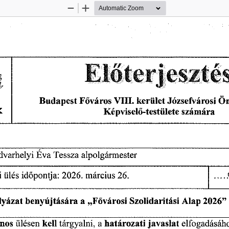
Zoom
Zoom
Out
In
Előterjeszté
Budapest
Főváros
Ön
VIII.
Józsefvárosi
kerület
számára
Képviselő-testülete
Éva
alpolgármester
Tessza
dvarhelyi
i
március
ülés
26.
időpontja:
2026.
lyázat
„Fővárosi
Alap
2026
”
benyújtására
a
Szolidaritási
javaslat
kell
határozati
ános
a
elfogadásáh
tárgyalni,
ülésen