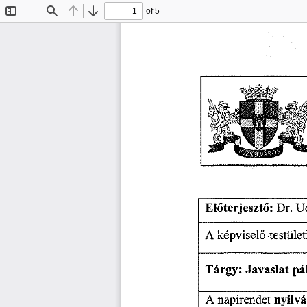
of 5
Toggle
Find
Previous
Next
Sidebar
Előterjesztő:
Dr.
U
képviselő-testület
A
Tárgy:
pá
Javaslat
nyilv
napirendet
A