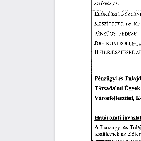
szükséges.
E
lőkészítő
szerv
KÉSZÍTETTE:
DR.
KO
PÉNZÜGYI
FEDEZET
—
J
ogi
kontroll
B
eterjesztésre
a
Pénzügyi
Tulajd
és
Ügyek
Társadalmi
K
Városfejlesztési,
javasla
Határozati
Pénzügyi
Tula
A
és
előter
az
testületnek