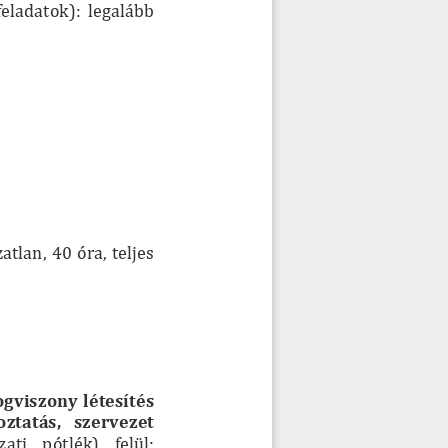
feladatok):  legalább 
atlan, 40 óra, teljes 
ogviszony  létesítés 
oztatás,   szervezet 
ti    pótlék)    felül: 