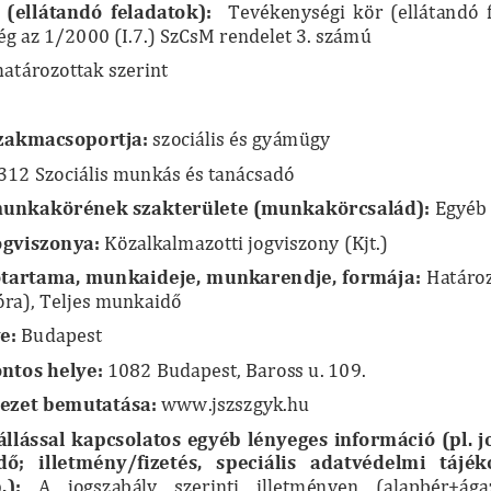
 (ellátandó  feladatok):
    Tevékenységi  kör  (ellátandó  
g az 1/2000 (I.7.) SzCsM rendelet 3. számú
atározottak szerint
szakmacsoportja:
 szociális és gyámügy
312 Szociális munkás és tanácsadó
 munkakörének szakterülete (munkakörcsalád):
 Egyéb
jogviszonya:
 Közalkalmazotti jogviszony (Kjt.)
őtartama,
 munkaideje, munkarendje, formája:
 Határoz
óra), Teljes 
munkaidő
e:
 Budapest
ntos helye:
 1082 Budapest, Baross u. 109.
vezet bemutatása:
 www.jszszgyk.hu
llással  kapcsolatos  egyéb  lényeges  információ  (pl.  j
dő;
   illetmény/fizetés,   speciális   adatvédelmi   tájék
.):
    A    jogszabály    szerinti    illetményen    (alapbér+ágaza