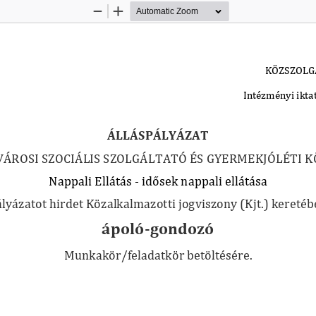
Zoom
Zoom
Out
In
KÖZSZOLGÁ
Intézményi ikt
ÁLLÁSPÁLYÁZAT
VÁROSI SZOCIÁLIS SZOLGÁLTATÓ ÉS GYERMEKJÓLÉTI 
Nappali Ellátás - 
idősek
 nappali ellátása
lyázatot hirdet Közalkalmazotti jogviszony (Kjt.) kereté
ápoló-gondozó
Munkakör/feladatkör betöltésére.