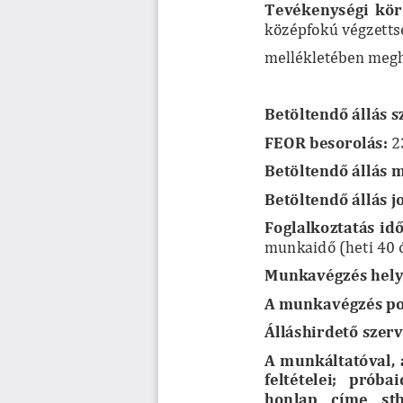
Tevékenységi  kör 
középfokú végzettsé
mellékletében megh
Betöltendő
 állás 
FEOR besorolás:
 2
Betöltendő
 állás
Betöltendő
 állás 
Foglalkoztatás 
id
munkaidő
 (heti 40 
Munkavégzés hely
A munkavégzés po
Álláshirdető
 szer
A  munkáltatóval,  á
feltételei; 
 próbai
honlap    címe    stb