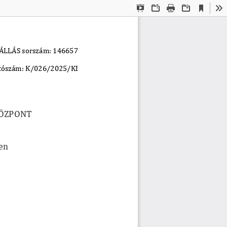
Current
Presentation
Open
Print
Download
To
View
Mode
LLÁS sorszám: 146657
atószám: K/026/2025/KI
KÖZPONT
ben