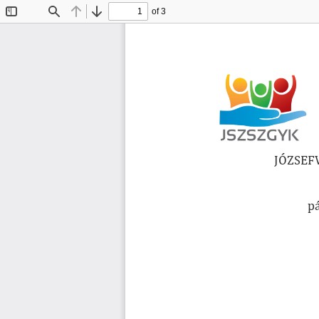
of 3
Toggle
Find
Previous
Next
Sidebar
JÓZSEF
pá