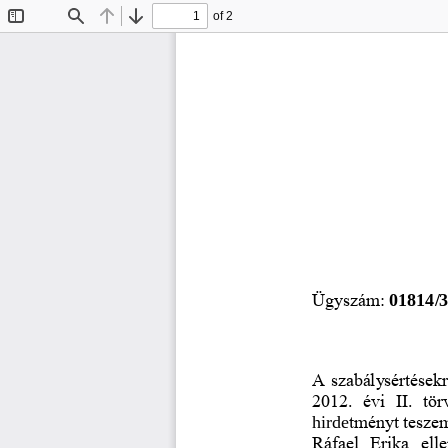
of 2
Toggle
Find
Previous
Next
Sidebar
Ügyszám: 
01814/
A szabálysértésekr
2012.  évi  II.  tö
hirde
tményt tesze
Ráfael  Erika  el