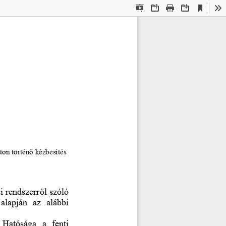
Current
Presentation
Open
Print
Download
To
View
Mode
ton történ
ő
kézbesítés
si rendszerr
ő
l szóló 
 alapján  az  alábbi 
 Hatósága  a  fenti 