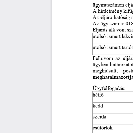
ügyiratszámon eljár
A hirdetmény kifüg
Az eljáró hatósá
Az ügy száma: 018
Eljárás alá vont s
utolsó ismert lakc
utolsó ismert tart
Felhívom  az  eljár
ügyben határozatot
meghiúsult,  post
meghatalmazottja 
Ügyfélfogadás:
hétf
ő
kedd
szerda
csütörtök