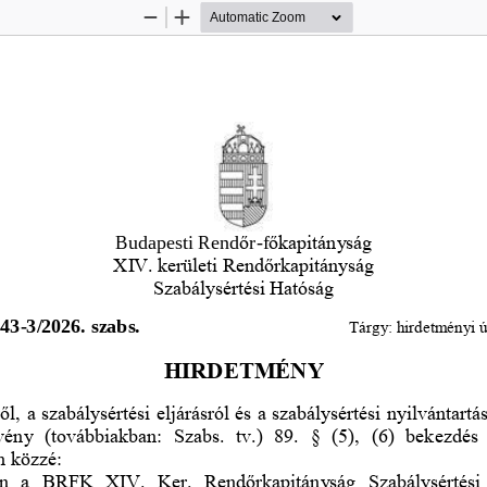
Zoom
Zoom
Out
In
Budapesti Rend
ő
r
-
f
ő
kapitányság
XIV. kerületi Rend
ő
rkapitányság
Szabálysértési Hatóság
343
-
3/2026. szabs.
Tárgy: hirdetményi ú
HIRDETMÉNY
ő
l, a szabálysértési eljárásról és a szabálysértési nyilvántartá
rvény  (továbbiakban:  Szabs.  tv.)  89.  §  (5),  (6)  bekezdés 
m közzé:
len  a  BRFK  XIV.  Ker.  Rend
ő
rkapitányság  Szabálysértési 