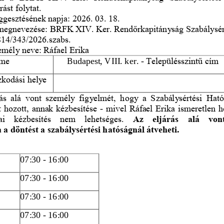
ást folytat.
gesztésének napja: 2026. 03. 18. 
g megnevezése: BRFK XIV. Ker. Rend
ő
rkapitánysá
g Szabálysé
14/343/2026.szabs.
zemély neve: Ráfael Erika
íme
Budapest, VIII. ker. 
-
Településszint
ű
cím
ózkodási helye
ás  alá  vont  személy  figyelmét,  h
ogy  a  Szabálysértési  Ható
 hozott, annak kézbesítése 
-
mivel Ráfael Erika ismeretlen h
ai  kézbesítés  nem  lehetséges. 
Az  eljárás  alá  von
a döntést a szabály
sértési hatóságnál átveheti.
07:30 
-
16:00
07:30 
-
16:00
07:30 
-
16:00
07:30 
-
16:00