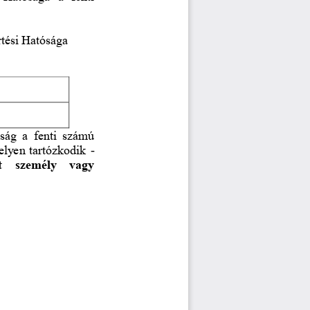
rtési Hatósága
ság  a  fenti  számú 
elyen tartózkodik 
-
t  személy  vagy 