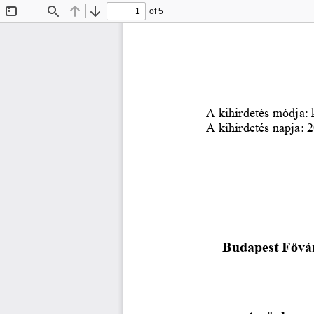
of 5
Toggle
Find
Previous
Next
Sidebar
A kihirdetés módja: 
A kihirdetés napja: 
Budapest Fővár