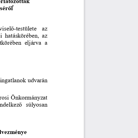
rlátozottak 
ésérő
l
viselő
-
testülete  az 
i  hatáskörében,
az
tkörében  eljárva  a 
ingatlanok udvarán 
árosi Önkormányzat 
endelkező 
súlyosan 
edvezménye