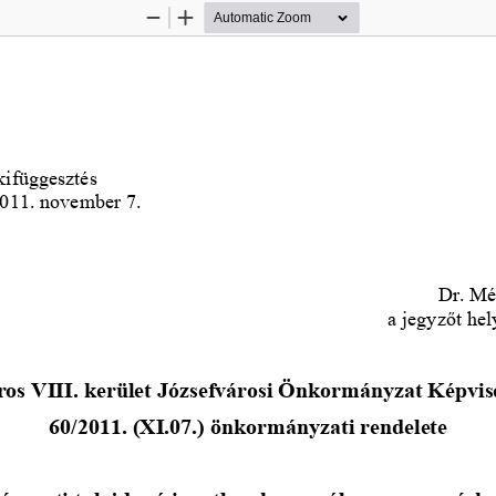
Zoom
Zoom
Out
In
kifüggesztés
2011. november 7.
Dr. Mé
a jegyzőt hel
os VIII. kerület Józsefvárosi Önkormányzat Képvis
60/2011. (XI.07.) 
önkormányzati rendelete