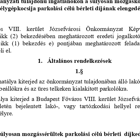
nyzati tulajdonú ingatlanokon a súlyosan mozgásko
élygépkocsija parkolási célú bérleti díjának elenged
s  VIII. 
k
erület  Józsefvárosi  Önkormányzat  Kép
ikk  (2) bekezdésében  meghatározott  eredeti  jogalkotó
ikk  (1)  bekezdés  e)  pontjában  meghatározott  felada
i el
.
1.
Általános rendelkezések
1.§
atálya kiterjed 
az önkormányzat tulajdonában álló 
lakó
beállókra 
és az üres telkeken kialakított parkolók
ra.
lya kiterjed 
a 
Budapest Főváros VIII. kerület Józsefv
letén
bejelentett  lakó
-
,  vagy  tartózkodási  hellyel  r
lyre.
úlyosan mozgássérültek parkolási célú bérleti  díjk