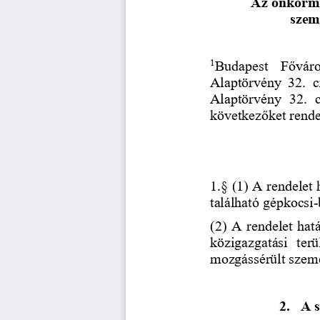
Az önkormá
szem
1
Budapest  Főváro
Alaptörvény  32.  c
Alaptörvény  32.  c
következőket rendel
1.§ (1)
A rendelet h
található gépkocsi
-
(2) A rendelet hatá
közigazgatási  terü
mozgássérült szemé
2.
A s