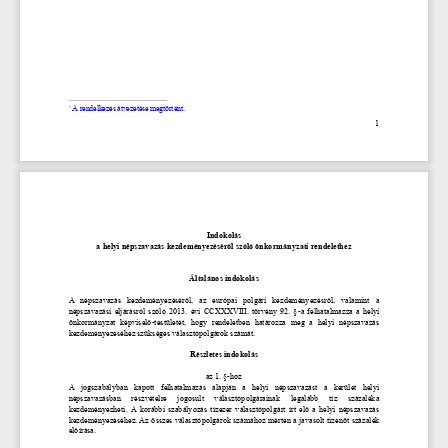
A rendelkezés átvezetése megtörtént.
1
1
Indokolás
a helyi népszavazás kezdeményezéséről szóló önkormányzati rendelethez
Általános indokol
ás
A
népszavazás  kezdeményezéséről,  az  európai  polgári  kezdeményezésről,  valamint  a 
népszavazási  eljárásról szóló 2013.  évi CCXXXVIII. törvény 92. §
-
a  felhatalmazza  a  helyi 
önkormányzat  képviselő
-
testületét,  hogy  rendeletben  határozza  meg  a  helyi  népszavazás 
kezdeményezéséhez szükséges választópolgárok számát.
Részletes indokolás
az 1. §
-
hoz
A  jogszabályban  kapott  felhatalmazás  alapján  a  helyi  népszavazást  a  kerület  helyi 
népszavazásban   részvételre   jogosult   választópolgárainak   legalább   tíz   százaléka 
kezdeményezheti. A korábbi szabályozás tízezer választópolgárt írt elő a helyi népszavazás 
kezdeményezéséhez. Az összes választópolgárok számához mérten a javasolt tizenöt százalék
előírása
.