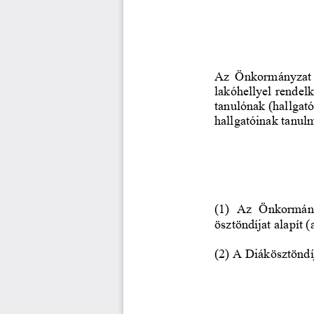
Az Önkormányzat ta
lak
óhellyel 
rendel
tanulónak (hallgat
hallgatóinak tanulm
(1)  Az  Önkormán
ösztöndíjat alapít 
(2) A Diákösztöndíj