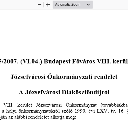
Zoom
Zoom
Out
In
5
/200
7
. (
V
I
.
04
.
) Budapest Főváros VIII. kerül
Jó
zsefváros
i 
Önkormányzati rendelet
A Józsefvárosi Diákösztöndíjról
  VIII.  kerület  Józsefvárosi  Önkormányzat  (továbbiakb
te a helyi önkormányzatokról szóló 1990. évi LXV. tv. 16. 
ján az alábbi rendeletet alkotja meg: