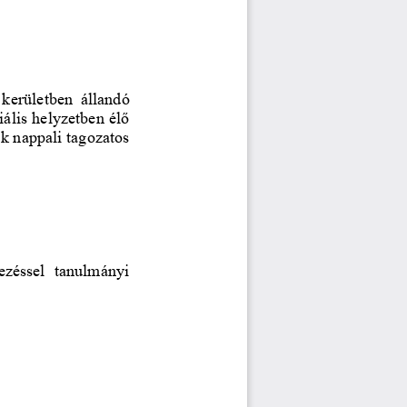
kerületben 
állandó 
iá
lis helyzetben élő 
k nappali tagozatos 
vezéssel  tanulmányi 