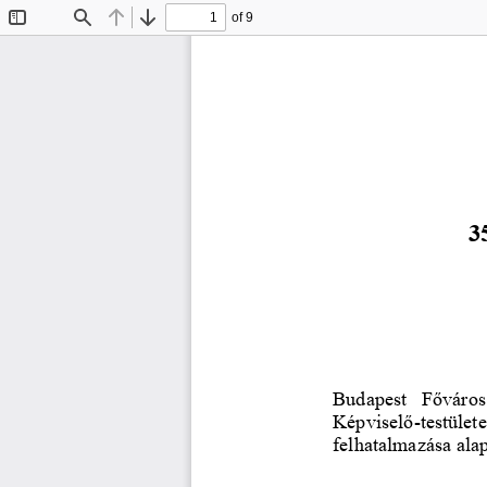
of 9
Toggle
Find
Previous
Next
Sidebar
3
Budapest  Főváros
Képviselő
-
testüle
felhatalmazása alap