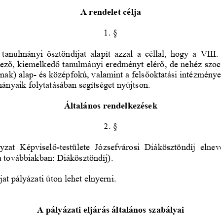
A rendelet célja
1. §
nulmányi ösztöndíjat alapít azzal a céllal, hogy a VIII. 
kező
, kiemelkedő tanulmányi eredményt elérő, de nehéz szoc
ónak) alap
-
és középfokú, valamint a felsőoktatási intézménye
ányaik folytatásában segítséget nyújtson. 
Általános rendelkezések
2. §
yzat  Képviselő
-
testülete  Józsefvárosi  Diákösztöndíj  elne
(a továbbiakban: Diákösztöndíj).
at pályázati úton lehet elnyerni. 
A pályázati eljárás általános szabályai