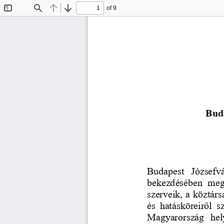
of 9
Toggle
Find
Previous
Next
Sidebar
Bud
Budapest  Józsefv
bekezdésében  megha
szerveik, 
a 
köztárs
és hatásköreiről 
Magyarország  hel