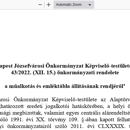
Zoom
Zoom
Out
In
apest Józsefvárosi Önkormányzat Képviselő
-
testüle
4
3
/2022. (
XII. 15.
) önkormányzati rendelete

a 
műalkotás és emléktábla állításának rendjéről
árosi  Önkormányzat  Képviselő
-
testülete
az  Alaptörv
tározott  eredeti  jogalkotói  hatáskörében, 
a  helyi 
asági megbízottak, valamint egyes centrális alárendelts
szóló 1991. évi XX. törvény 109. §
-
ában kapott felhat
yi  önkormányzatairól  szóló  2011.  évi  CLXXXIX.  