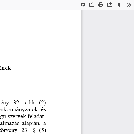
Current
Presentation
Open
Print
Download
To
View
Mode
tének
ény  32.  cikk  (2) 
 önkormányzatok  és 
égű szervek feladat
-
almazás alapján, a 
törvény 
23
.  §
(5) 