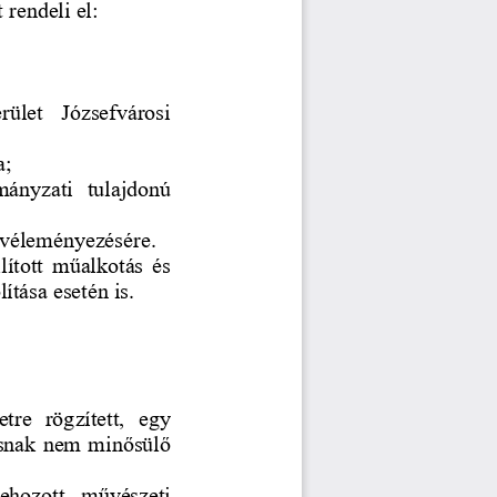
 rendeli el:
rület  Józsefvárosi 
a
;
ányzati  tulajdonú 
 véleményezésére
.
llított műalkotás és 
ítása esetén is.
tre  rögzített,  egy 
snak nem minősülő
ehozott 
mű
vészeti 