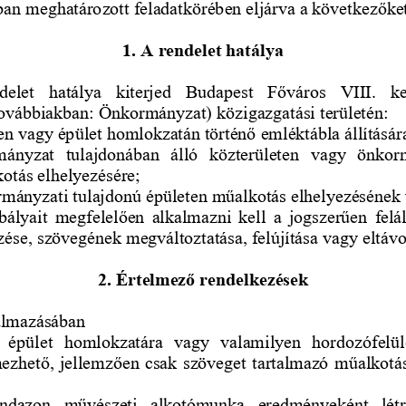
ban meghatározott feladatkörében eljárva a következőket
1. A rendelet hatálya
delet  hatálya  kiterjed  Budapest  Főváros  VIII.  ke
ovábbiakban: Önkormányzat) közigazgatási területén:
en vagy 
épület
homlokzatán
történő emléktábla állításár
ányzat  tulajdonában  álló  közterületen
vagy
önkorm
otás elhelyezésére
;
mányzati tulajdonú épületen 
műalkotás elhelyezésének
abályait megfelelően alkalmazni kell a jogszerűen 
felá
ése, szövegének megváltoztatása, felújítása vagy eltávol
2. Értelmező rendelkezések
almazásában 
  épület 
homlokzat
á
ra  vagy  valamilyen  hordozófelüle
ezhető, jellemzően csak szöveget tartalmazó
műalkotá
indazon  művészeti  alkotómunka  eredményeként  létr