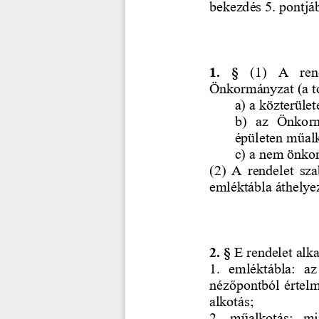
bekezdés
5
. pontjá
1.  §
(1)
A
ren
Önkormányzat (a t
a) 
a 
közterület
b
)  az  Önkorm
épületen műalk
c
)
a nem önkor
(2) 
A
rendelet sz
emléktábla áthelyez
2
. §
E rendelet alk
1.  emléktábla: 
az
nézőpontból értelm
alkotás
;
2.  műalkotás:  m