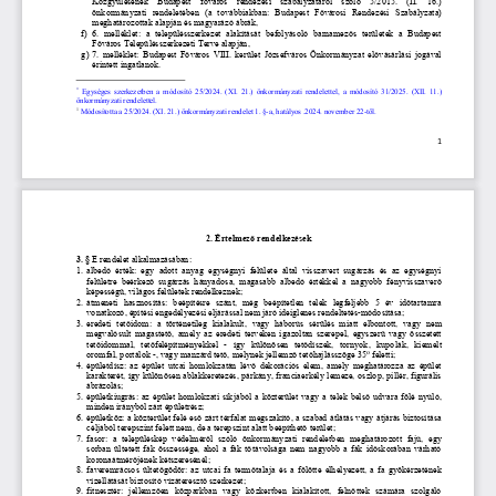
Közgyűlésének  Budapest  főváros  rendezési  szabályzatáról  szóló  5/2015.  (II.  16.) 
önkormányzati  rendeletében  (a  továbbiakban:
Budapest 
F
őváros
i
R
endezési 
S
zabályzat
a) 
meghatározottak 
alapján 
és m
agyarázó ábrák
,
f)
6
.  melléklet: 
a
településszerkezet  alakítását  befolyásoló  barnamezős  területek  a  Budapest 
Főváros Településszerkezeti Terve alapján
,
g)
7
. melléklet: Budapest 
Főváros 
VIII. kerület Józsefváros Önkormányzat elővásárlási jogával 
érintett ingatlanok
.
*
Egységes 
szerkezetben  a 
módosító 
2
5/202
4
.  (X
I. 
21
.) 
önkormányzati  rendelettel
,  a  módosító 
31/2025.  (XII.  11.) 
önkormányzati rendelettel
.
1
Módosította a 25/2024
. (XI. 21.) 
önkormányzati rendelet 1. §
-
a, hatályos 
.
2024. november 22
-
től.
1
2. Értelmező rendelkezések
3.
§ 
E rendelet alkalmazásában:
1.
albedó
érték:  egy  adott  anyag  egységnyi  felülete  által  visszavert  sugárzás  és  az  egységnyi 
felületre  beérkező  sugárzás  hányadosa
,
m
agasabb  albedó  értékkel  a  nagyobb  fényvisszaverő 
képességű, világos felületek rendelkeznek;
2.
á
tmeneti  hasznosítás:  beépítésre  szánt,  még  beépítetlen  telek  legfeljebb  5  év  időtartamra 
vonatkozó, építési engedélyezési eljárással nem járó ideiglenes 
rendeltetés
-
módosítása
;
3.
e
redeti  tetőidom:  a  történetileg  kialakult
,
vagy 
háborús  sérülés  miatt  elbontott
,  vagy  nem 
megvalósult  magastető, amely 
az  eredeti  terveken  igazoltan  szerep
el,
egyszerű vagy összetett 
tetőidommal,  tetőfelépítményekkel 
-
így  különösen 
tetődíszek, 
torny
ok
,   kupol
ák
,   kiemelt 
o
oromfal
, portálok
-
, 
vagy
manzárd tető, melynek jellemző tetőhajlásszöge 35
feletti
;
4.
é
pületdísz:  az  épület utcai  homlokzatán lévő dekorációs  elem,  amely meghatározza  az  épület 
karakterét
, 
így különösen 
ablakkeretezés, párkány, franciaerkély lemeze, oszlop, pillér, figurális 
ábrázolás
;
5.
é
pületkiugrás: az épület homlokzati síkjából a közterület vagy a telek belső udvara fölé nyúló, 
minden irányból zárt épületrész
;
6.
é
pületköz: 
a közterület felé eső zárt térfalat megszakító, a szabad átlátás vagy átjárás biztosítása 
céljából terepszint felett nem, de a terepszint alatt beépíthető terület
;
7.
f
asor:  a  településkép
védelméről  szóló  önkormányzati
rendeletben  meghatározott  fajú,  egy 
sorban ültetett fák összessége, ahol a fák tőtávolsága nem nagyobb a fák időskorában várható 
koronaátmérőjének kétszeresénél
;
8.
faveremrácsos ültetőgödör: az utcai f
a
termőtalaja
és a
fölött
e
elhelyezett,  a  f
a
gyökérzetének 
vízellátás
á
t biztosító vízáteresztő 
szerkezet
;
9.
f
itnesztér:  jellemzően  közparkban  vagy  közkertben  kialakított,  felnőttek  számára  szolgáló 