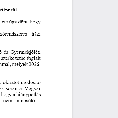
etéséről
ülete úgy dönt, hogy
lzőrendszeres  házi 
tó  és  Gyermekjóléti 
szerkezetbe foglalt 
ommal, melyek 2026. 
ó okiratot módosító 
ás  során  a  Magyar 
, hogy a h
iánypótlás 
k  nem  minősülő 
–