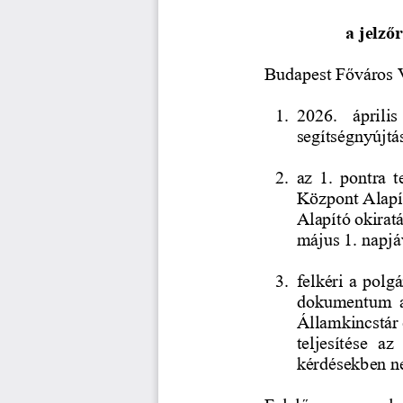
a jelző
Budapest Főváros V
1.
2026.  április
segítségnyújtás
2.
az  1.  pontra  
Központ Alapít
Alapító okiratá
május 1. napjá
3.
felkéri a polg
dokumentum  alá
Államkincstár e
teljesítése  az
kérdésekben n