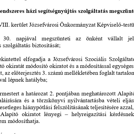
rendszeres házi segítségnyújtás szolgáltatás megszünt
III. kerület Józsefvárosi Önkormányzat Képviselő
-
test
  30.  napjával  megszünteti  az  önként  vállalt  je
 szolgáltatás biztosítását;
tekintettel  elfogadja  a  Józsefvárosi  Szociális  Szolgálta
ó okiratát módosító okiratot és a módosítással egységes 
t, az előterjesztés 
3
. számú mellékletében foglalt tartal
val lépnek hatályba;
ármestert a határozat 2. pontjában meghatározott Alapít
írására  és  a  törzskönyvi  nyilvántartásba  vételi  eljár
setleges hiánypótlási felszólításának teljesítésére azzal
  Alapító  okiratot  lényegi 
–
helyreigazítási  kérdésne
em módosíthatja.