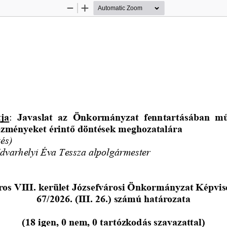
Zoom
Zoom
Out
In
tja
: 
Javaslat  az  Önkormányzat  fenntartásában  műk
ézményeket érintő döntések meghozatalára
és) 
Udvarhelyi Éva Tessza alpolgármester
os VIII. kerület Józsefvárosi Önkormányzat Képvis
67
/2026. (III. 26.) számú határozata
(
18
igen, 0 nem, 0 tartózkodás szavazattal)