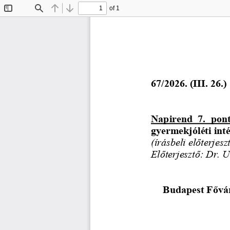
of 1
Toggle
Find
Previous
Next
Sidebar
6
7
/202
6
. (
I
I
I
. 
26
.)
Napirend  7.  pon
gyermekjóléti int
(írásbeli előterjeszt
Előterjesztő: Dr. 
Budapest Fővár