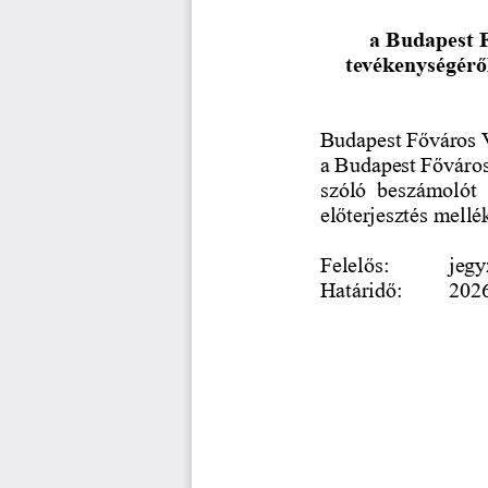
a 
Budapest F
tevékenységéről
Budapest Főváros V
a Budapest Főváros 
szóló  beszámolót 
előterjesztés mellé
Felelős: 
jegy
Határidő: 
2026