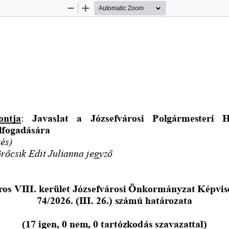
Zoom
Zoom
Out
In
ontja
: 
Javaslat  a  Józsefvárosi  Polgármesteri  H
lfogadására
és) 
örőcsik Edit Julianna jegyző
os VIII. kerület Józsefvárosi Önkormányzat Képvis
74
/2026. (III. 26.) számú határozata
(
17
igen, 0 nem, 0 tartózkodás szavazattal)