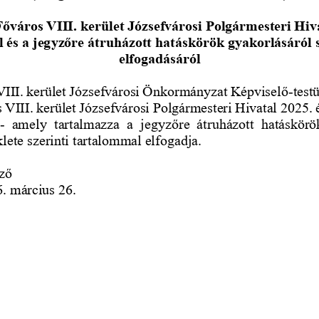
őváros VIII. kerület Józsefvárosi Polgármesteri Hiva
 és a jegyzőre átruházott hatáskörök gyakorlásáról 
elfogadásáról
III. kerület Józsefvárosi Önkormányzat Képviselő
-
test
VIII. kerület Józsefvárosi Polgármesteri Hivatal 2025. 
-
amely  tartalmazza  a  jegyzőre  átruházott  hatáskörö
klete szerinti tartalommal elfogadja.
ző
. március 26. 