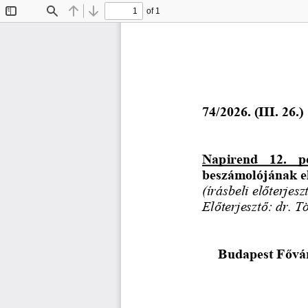
of 1
Toggle
Find
Previous
Next
Sidebar
7
4
/202
6
. (
I
I
I
. 
26
.)
Napirend  12.  p
beszámolójának e
(írásbeli előterjeszt
Előterjesztő: dr. T
Budapest Fővár