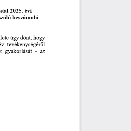
tal 2025. évi 
szóló beszámoló 
ülete úgy dönt, hogy 
évi tevékenységéről 
k 
gyakorlását 
-
az 