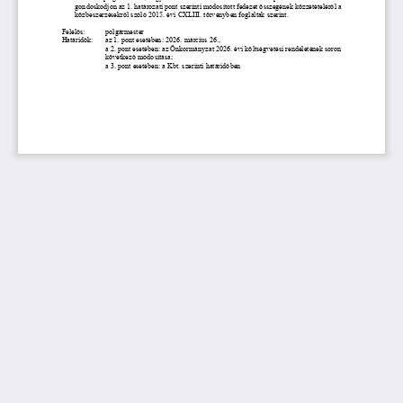
gondoskodjon az 1. határozati pont szerinti módosított fedezet összegének közzétételéről a 
közbeszerzésekről szóló 2015. évi CXLIII. törvényben foglaltak szerint.
Felelős: 
polgármester 
Határidők: 
az 1. pont esetében: 2026. március 26., 
a 2. pont esetében: az Önkormányzat 2026. évi költségvetési rendeletének soron 
következő módosítása; 
a 3. pont esetében: a Kbt. szerinti határidőben