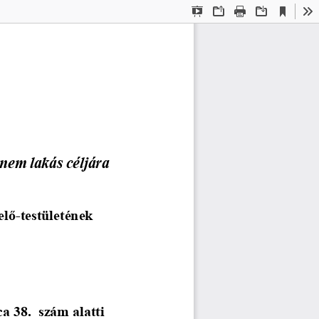
Current
Presentation
Open
Print
Download
To
View
Mode
 nem lakás céljára 
elő
-
testületének
 38.  szám alatti 