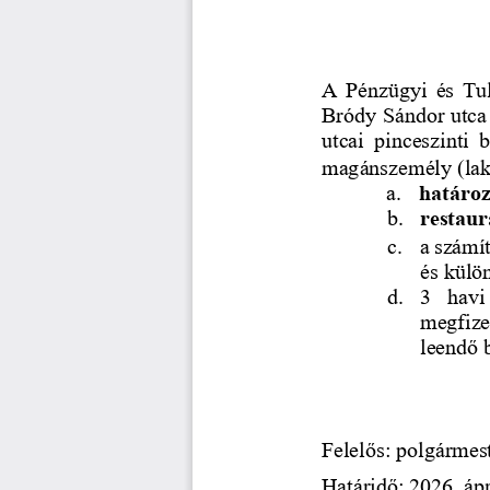
A 
Pénzügyi  és  Tu
Bródy Sándor utca 
utcai  pinceszinti  
magánszemély (lak
a.
határoz
b.
restaur
c.
a számít
és külön
d.
3  havi
megfize
leendő b
Felelős: polgármes
Határidő: 2026. ápr