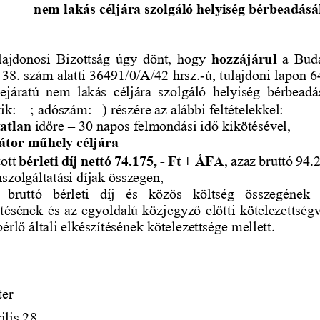
nem lakás céljára szolgáló helyiség bérbeadás
lajdonosi  Bizottság  úgy  dönt,  hogy
hozzájárul 
a  Buda
38. szám alatti 36491/0/A/42 hrsz.
-
ú, tulajdoni lapon 
bejáratú  nem  lakás  céljára  szolgáló  helyiség  bérbeadá
ik: 
; adószám:
) 
részére az alábbi feltételekkel: 
atlan 
időre –
30 napos felmondási idő kikötésével, 
átor műhely céljára 
ott 
bérleti díj nettó 74.175, 
-
Ft + ÁFA
, azaz bruttó 94.
szolgáltatási díjak összegen, 
  bruttó  bérleti  díj  és  közös  költség  összegének
tésének és az egyoldalú közjegyző előtti kötelezettségvá
érlő általi elkészítésének kötelezettsége mellett.
ter
ilis 28.