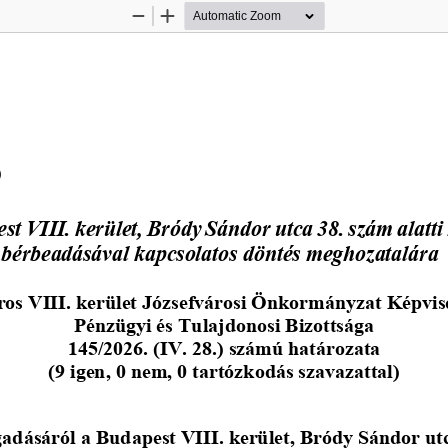
Zoom
Zoom
Out
In
 
st VIII. kerület, Bródy Sándor utca 38. szám alatti
g bérbeadásával kapcsolatos döntés meghozatalára
os VIII. kerület Józsefvárosi Önkormányzat Képvis
Pénzügyi és Tulajdonosi Bizottsága
145/2026. (IV. 28.) számú határozata
(9 igen, 0 nem, 0 tartózkodás szavazattal)
adásáról a Budapest VIII. kerület, Bródy Sándor utca