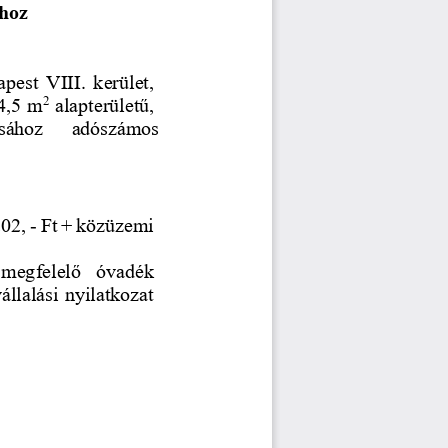
ához
pest  VIII.  kerület, 
2
64,5 m
alapterületű, 
sához   
adószámos 
202, 
- 
Ft + közüzemi 
  megfelelő  óvadék 
llalási nyilatkozat 