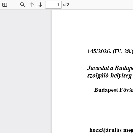
of 2
Toggle
Find
Previous
Next
Sidebar
145/2026. (IV. 28.)
Javaslat a Budape
szolgáló helyisé
Budapest 
Fővár
hozzájárulás meg