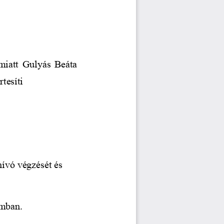
miatt 
Gulyás Beáta
tesíti
hívó végzését és
umban.