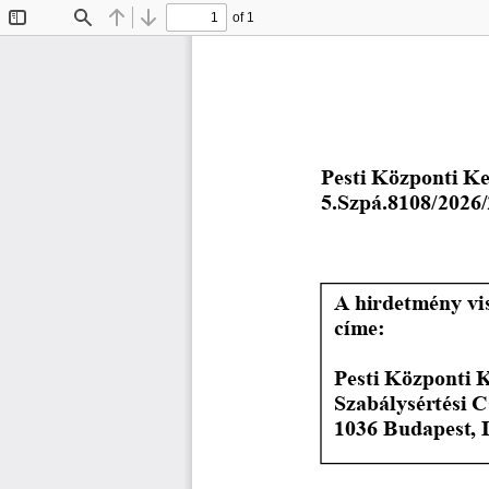
of 1
Toggle
Find
Previous
Next
Sidebar
Pesti Központi Ke
5.Szpá.8108/2026/
A hirdetmény vi
címe:
Pesti Központi K
Szabálysértési C
1036 Budapest, L