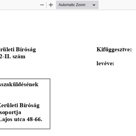
Zoom
Zoom
Out
In
rületi Bíróság
Kifüggesztve:
2-II. szám
levéve: 
sszaküldésének 
erületi Bíróság 
soportja
ajos utca 48-66.