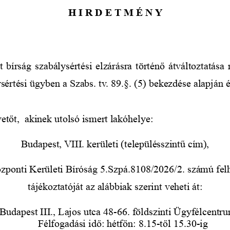
H I R D E T M É N Y
bírság szabálysértési elzárásra történő átváltoztatása 
ysértési ügyben a Szabs. tv. 89.§. (5) bekezdése alapján ér
etőt,
 akinek utolsó ismert lakóhelye:
Budapest, VIII. kerületi (településszintű cím), 
zponti Kerületi Bíróság 5.Szpá.8108/2026/2. számú fel
tájékoztatóját az alábbiak szerint veheti át: 
 Budapest III., Lajos utca 48-66. földszinti Ügyfélcentr
Félfogadási idő: hétfőn: 8.15-től 15.30-ig