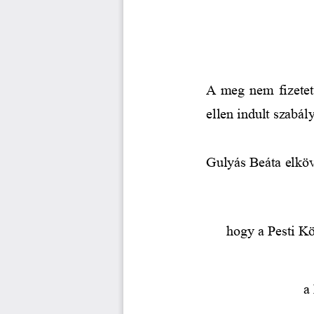
A meg nem fizetett 
ellen indult szabál
Gulyás Beáta 
elköv
hogy a Pesti Kö
a