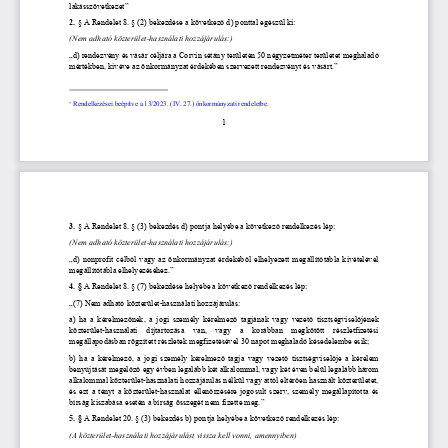
lakásszövetkezet
”
2
.
§ A Rendelet
8. §
(2) bekezdése 
a következő
d) ponttal
egészül ki:
(Nem adható közterület
-
használati hozzájárulás:
)
„
d) 
rendezvény és vásár céljára 
a Corvin sétány 
terüle
tén
5
0 négyzetméter területe
t meghaladó 
mértékben
, kivéve az önkormányzat érdekében szervezett rendezvényt és vásárt
.”

Rendelkezései beépítve a 1
3
/202
3
. (
IV
. 
27
.) önkormányzati rendeletbe
.
1
3.
§ A Rendelet 8. § (3) bekezdés d) pontja helyébe a következő rendelkezés lép:
(Nem adható közterület
-
használati hozzájárulás:)
„d) nonprofit célból vagy az önkormányzat érdekéből elhelyezett megállítótábla kivételével 
megállítótábla elhelyezéséhez.”
4
. §
A Rendelet 
8. § (7) bekezdése helyébe a következő rendelkezés lép:
„
(7) Nem adható közterület
-
használati hozzájárulás:
a) 
ha  a 
kérelmezőnek
, 
a 
jogi személy
kérelmező
tagjának
vagy
vezető tisztségviselőjének 
közterület
-
használati  díjtartozása  van,  vagy  a  korábban  megkötött  részletfizetési 
megállapodásban rögzített részletek megfizetésével 30 napot meghaladó késedelembe esik;
b) 
ha  a 
kérelmező
, 
a
jogi személy 
kérelmező 
tagj
a
vagy vezető tisztségviselőj
e
a kérelem 
benyújtását megelőző egy évben legalább két alkalommal, vagy két éven belül 
legalább három
alkalommal közterület
-
használati hozzájárulás nélkül vagy attól eltérően használt közterületet, 
és ezt a tényt a közterület
-
használat ellenőrzésére jogosult szerv, személy megállapította
és 
bírság kiszabása esetén a bírság összegét nem fizette meg
.
”
5
. §
A Rendelet 20. § (3) bekezdés b) pontja helyébe a következő rendelkezés lép:
(
A közterület
-
használati hozzájárulást vissza kell vonni, amennyiben
)