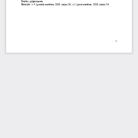
Felelős: polgármester
Határidő: 1
-
4.) pontok esetében: 2026. május 26., a 5.) pont esetében: 2026. június 30.
1