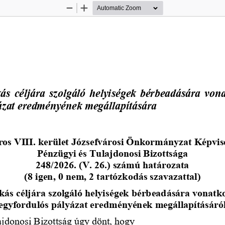
Zoom
Zoom
Out
In
ás céljára szolgáló helyiségek bérbeadására vona
ázat eredményének megállapítására
os VIII. kerület 
Józsefvárosi Önkormányzat Képvis
Pénzügyi és Tulajdonosi Bizottsága
248
/2026. (V. 26.) számú határozata
(8 igen, 0 nem, 2 tartózkodás szavazattal)
kás céljára szolgáló helyiségek 
bérbeadására vonatko
egyfordulós pályázat eredményének megállapításáról
jdonosi Bizottság úgy dönt, hogy