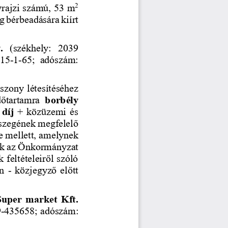
2
yrajzi számú, 53 m
g bérbeadására kiírt 
v
.
(székhely:  2039 
15
-
1
-
65
;  adószám: 
szony létesítéséhez 
dőtartamra
borbély 
díj 
+ közüzemi és 
összegének megfelelő 
e mellett, amelynek 
ek az Önkormányzat 
feltételeiről szóló 
n 
-
közjegyző előtt 
per  market  Kft
.
9
-
435658
; adószám: 