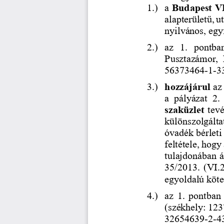
1.)
a 
Budapest VII
alapterületű, u
nyilvános, egyf
2.)
az  1.  pontba
Pusztazámor,  
56373464
-
1
-
3
3.)
hozzájárul 
az
a  pályázat  2.
szaküzlet 
tevé
különszolgáltat
óvadék bérleti
feltétele, hogy
tulajdonában á
35/2013. (VI.2
egyoldalú kötel
4.)
az 1. pontban 
(székhely: 123
32654639
-
2
-
4