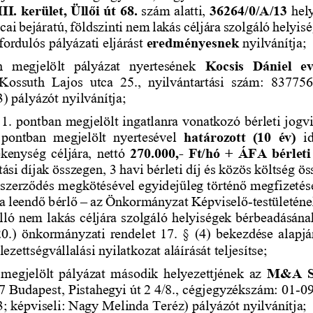
I. kerület, Üllői út 68.
szám alatti, 
36264/0/A/13
hel
tcai bejáratú, földszinti nem lakás céljára szolgáló 
helyisé
ordulós pályázati eljárást 
eredményesnek
nyilvánítja;
n  megjelölt  pályázat  nyertesének 
Kocsis  Dániel  e
Kossuth  Lajos  utca  25., 
nyilvántartási  szám: 
837756
3) pályázót nyilvánítja;
 1. pontban megjelölt ingatlanra
vonatkozó bérleti jogvi
  pontban  megjelölt  nyertesével 
határozott  (10  év) 
i
kenység céljára, nettó 
270.000,
-
Ft/hó + ÁFA bérleti 
ási díjak összegen, 3 havi bérleti díj és közös költség 
 szerződés megkötésével egyidejűleg történő megfizetés
 a leendő bérlő 
–
az Önkormányzat Képviselő
-
tes
tületén
lló nem lakás céljára szolgáló helyiségek bérbeadásának 
0.) önkormányzati rendelet 17. § (4) bekezdése alapjá
ezettségvállalási nyilatkozat aláírásá
t teljesítse;
megjelölt pályázat második helyezettjének az 
M&A  Su
7 Budapest, Pistahegyi út 2 4/8., 
cégjegyzékszám: 
01
-
0
3; képviseli: Nagy Melinda Teréz
) 
pályázót nyilvánítja;