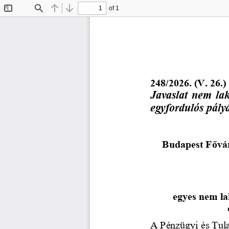
of 1
Toggle
Find
Previous
Next
Sidebar
2
4
8
/
2026. (V. 
26
.) 
Javaslat nem lak
egyfordulós pály
Budapest 
Fővár
egyes nem la
A Pénzügyi és Tula