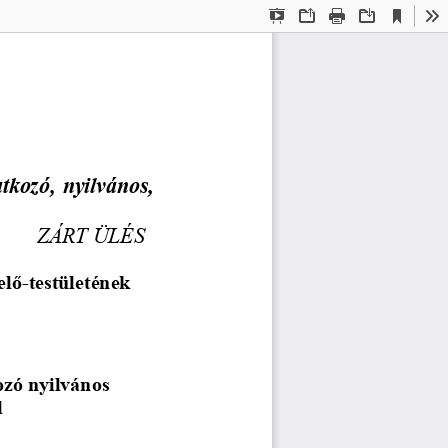
Current
Presentation
Open
Print
Download
To
View
Mode
tkozó, nyilvános, 
ZÁRT ÜLÉS
elő
-
testületének
zó nyilvános 
 