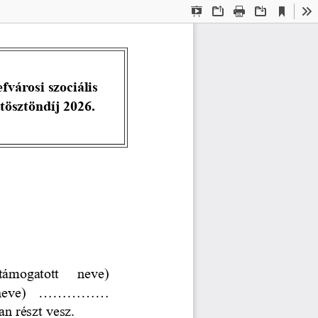
Current
Presentation
Open
Print
Download
To
View
Mode
efvárosi szociális 
tösztöndíj
2026.
támogatott
neve) 
ve)  ............... 
an részt vesz.