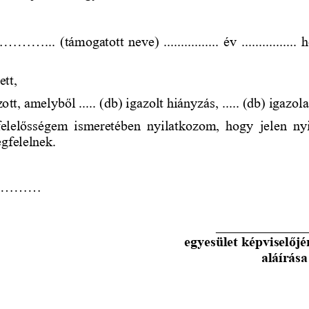
............. (
támogatott
neve)
................ év .............
ett,
zott, amelyből ..... (db) igazolt hiányzás, ..... (db) igazol
  felelősségem  ismeretében  nyilatkozom,  hogy 
jelen  ny
gfelelnek.
........ 
__________
___
egyesület képviselőjé
aláírása