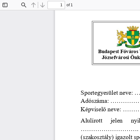
of 1
Toggle
Find
Previous
Next
Sidebar
Budapest Főváros V
Józsefvárosi Ön
Sportegyesület neve: ....
Adószáma: ...............
Képviselő neve: .........
Alulírott   j
elen   nyi
..........................
(szakosztály) igazolt sp