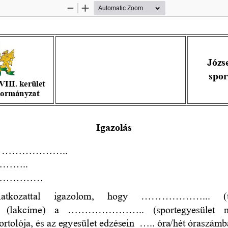
Zoom
Zoom
Out
In
J
ó
zs
spor
III. kerület
kormányzat
Igazolás
...................
........
............
latkozattal   igazolom,   hogy   ......
..............
. 
(
..  (lakcíme) 
a  ......................
.  (sportegyesület  ne
ortolója, és az egyesület edzésein  ..... óra/hét óraszámb