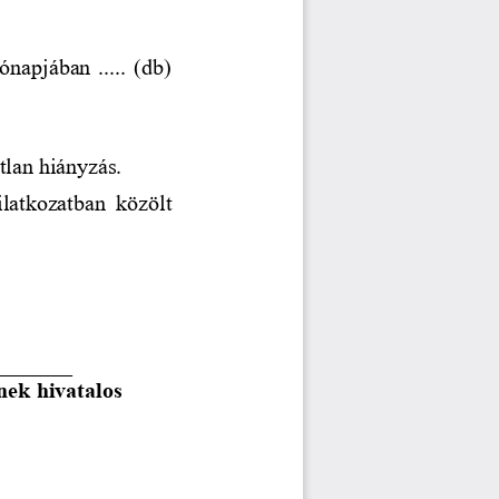
... hónapjában ..... (db) 
atlan hiányzás.
ilatkozatban
közölt 
_______
nek hivatalos 