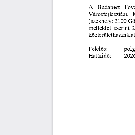
A  Budapest  Fővá
Városfejlesztési,  
(székhely: 2100 Gö
melléklet  szerint  
közterülethasználat
Felelős: 
polg
Határidő: 
2026