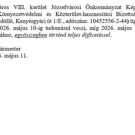
ros  VIII.  kerület  Józsefvárosi  Önkormányzat  Kép
 Környezetvédelmi   és   Közterület
-
hasznosítási   Bizottsá
döllő, Kenyérgyári út 1/E., adószám: 10452556
-
2
-
44
)
ü
2026.  május  10
-
ig  tudomásul  veszi,  míg  2026.  május 
ához, 
egyösszegben
történő teljes díjfizetéssel
.  
ármester
. május 11.