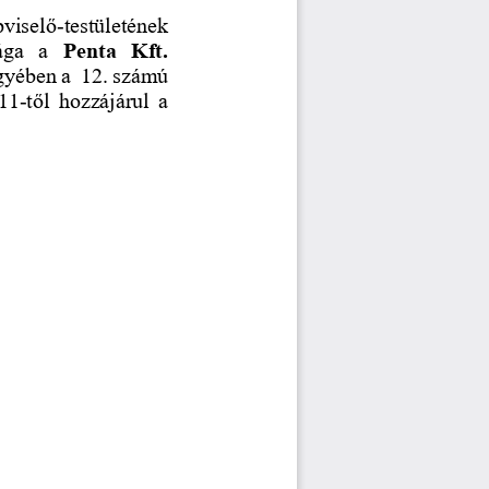
viselő
-
testületének 
ga   a 
Penta   Kft. 
gyében a  12. számú 
 11
-
től  hozzájárul  a 