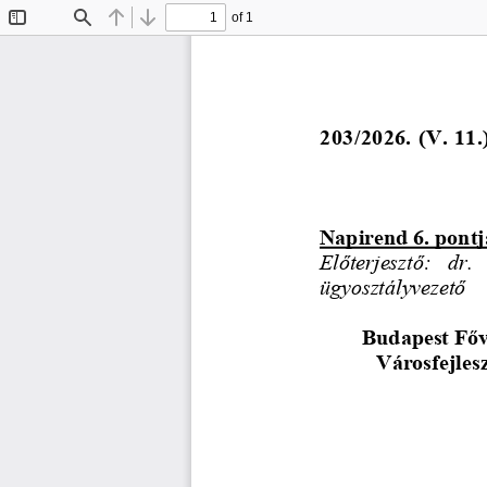
of 1
Toggle
Find
Previous
Next
Sidebar
203/2026. (V. 11.
Napirend 6. pontj
Előterjesztő:  dr.
ügyosztályvezető 
Budapest Főv
Városfejles