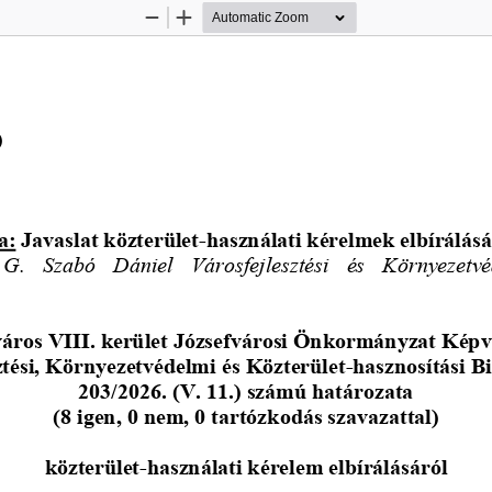
Zoom
Zoom
Out
In
)
a:
Javaslat közterület
-
használati kérelmek elbírálás
  G.  Szabó  Dániel 
Városfejlesztési   és   Környezetv
áros VIII. kerület Józsefvárosi Önkormányzat Képv
ztési, Környezetvédelmi és Közterület
-
hasznosítási B
203/2026. (V. 11.) számú határozata
(8 igen, 0 nem, 0 tartózkodás szavazattal)
közterület
-
használati kérelem elbírálásáról