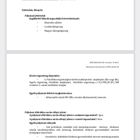
Feltételek, 
Előnyök
Pályázati feltételek:
Jogállásból fakadó jogszabályi követelmények:
Büntetlen 
előélet
-
Cselekvőképesség
-
Magyar állampolgárság
-
KÖZSZOLGÁLLÁS sorszám: 154621
Intézményi iktatószám: K/054/2026/KI
Elvárt végzettség/képesítés:
6. 
Felsőfokú
 végzettséghez kötött szakképesítés  alapképzés (Bsc vagy BA), 
-
Egyéb  végzettség, 
 Felsőfokú
  alapképzés,   
 felsőfokú
  végzettség  a  15/1998.(IV.30.)  NM 
rendelet 2. számú melléklete alapján
Egyéb pályázati feltétel meghatározása:
- felhasználói 
szintű
 MS Office (irodai alkalmazások) ismerete
-
Pályázat elbírálása során 
előnyt
 jelent:
A pályázat elbírálása során 
előnyt
 jelent a szakmai tapasztalat?:
 Igen
A pályázat elbírálása során 
előnyt
 jelent a 
vezetői
 tapasztalat?:
 Nem
Egyéb pályázati 
előnyök:
-  Sok  problémás  családdal  való  munkatapasztalat  -  türelem,    általános 
-
iskolai   tanulmányokban   való   jártasság, 
 különböző
   életkorú   gyermekekkel   szerzett 
pedagógiai tapasztalat
- kreativitás 
-különböző
 életkorú gyermekekkel szerzett munkatapasztalat
-