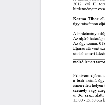
2012.  évi  II.  tö
hirdetményt tesze
Kozma  Tibor
el
ügyiratszámo
n eljá
A hirdetmény kifüg
Az eljáró hatóság
Az ügy száma: 018
Eljárás alá vont 
utolsó is
mert lakc
utolsó ismert tart
Felhívom eljárás a
a fenti számú ügy
ismeretlen helyen 
személy vagy megh
u. 36. szám alatti
15.30 óra 
13.00 
-