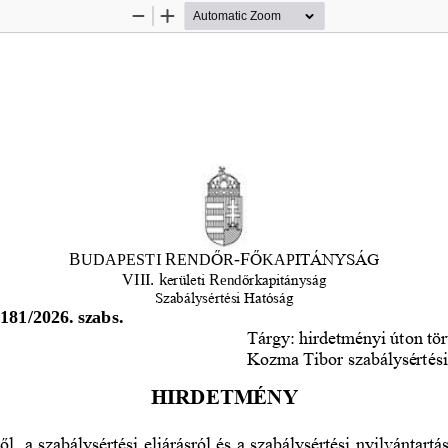
Zoom
Zoom
Out
In
B
R
-
F
UDAPESTI 
END
Ő
R
Ő
KAP
ITÁNYSÁG
VIII. k
R
erületi
end
ő
rkapitányság
Szabálysértési Hatóság
181/2026. szabs.
Tárgy: hirdetményi úton tör
Kozma Tibor szabálysértés
HIRDETMÉNY
ő
l, a szabálysértési eljárásról és a szabálysérté
si nyilvántartá