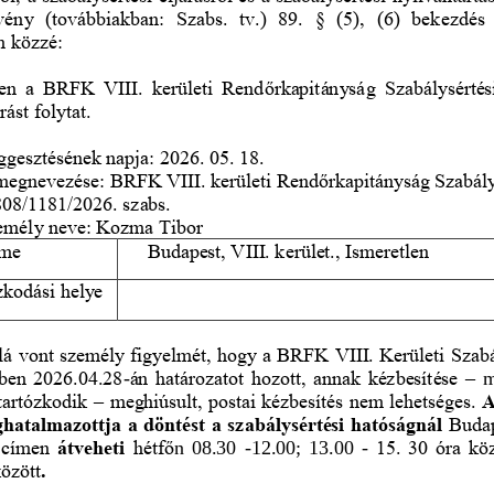
rvény  (továbbiakban:  Szabs.  tv.)  89.  §  (5),  (6)  bekezdés 
m közzé:
len a BRFK VIII. kerületi Rend
ő
rkapitányság Szabálysértés
rást folytat.
gesztésének napja: 2026. 05. 18. 
 megnevezése: BRFK VIII. kerületi Rend
ő
rkapitányság Szabál
08/1181/2026. szabs.
személy neve: Kozma Tibor
íme
Budapest, VIII. kerület., Ismeretlen
ózkodási helye
lá vont személy figyelmét, hogy a BRFK VIII. Kerületi Szabá
ben 2026.04.28
-
án határozatot hozott, annak kézbesítése 
–
m
tartózkodik 
–
meghiúsult, postai kézbesítés nem lehetséges. 
A
atalmazottja a döntést a szabálysértési hatóságnál 
Budap
 címen 
átveheti 
hétf
ő
n  08.3
0 
-
12.00;  13.00 
-
15. 30 óra köz
között
.