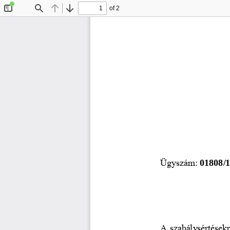
of 2
Toggle
Find
Previous
Next
Sidebar
Ügyszám: 
01808/1
A szabálysértésekr