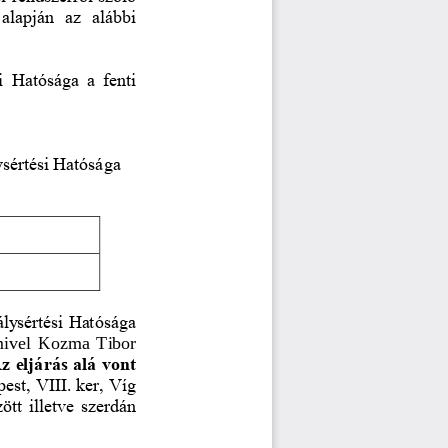
 alapján  az  alábbi 
i Hatósága a fenti 
ysértési Hatósága
lysértési Hatósága 
ivel  Kozma  Tibor 
z eljárás alá vont 
est, VIII. ker, Víg 
ött illetve szerdán 