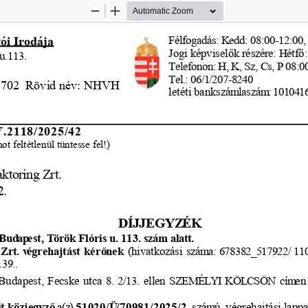
Zoom
Zoom
Out
In
tói Irodája
Félfogadás: Kedd: 08:00-12:00, 
Jogi képvisel
ő
k részére: Hétf
ő
u.113.
Telefonon: H, K, Sz, Cs, P 08:0
Tel.: 06/1/207-8240
48702  Rövid név: NHVH
letéti bankszám
laszám
: 101041
V.2118/2025/42
 feltétlenül tüntesse fel!)
ktoring Zrt.
2.
DÍJJEGYZ
ÉK
 Bud
apest,
 Török
 Flóris
 u. 113.
 szám
 alatt.
 Zrt.
 végrehajtást
 kér
ő
nek
 (hivatkozási
 szám
a: 678382_517922/
 11
139..
Budapest,
 Fecske
 utca
 8.
 2/13.
 ellen
 SZEMÉLY
I  KÖLCSÖN
 cím
en
it közjegyz
ő
a(z)
51020/Ü
/70981/2025/2
  szám
ú  végrehajtási
 lappa