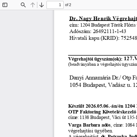
of 2
Toggle
Find
Previous
Next
Sidebar
Dr. Nagy He
nrik Vé
gre
haj
cím: 
1204 Budapest Török Flóris 
Adószám: 26492111-1-43
Hivatali kapu (KRID): 7525
127.
Végrehajtói ügyszám(ok): 
(beadványában a végrehajtói ügyszámot
Danyi Annamária Dr./ Otp Fa
1054 Budapest, Vadász u. 1
Készült
 2026.05.06.-án/én
 1204
OTP
 Faktoring
 Követeléskezel
ő
cím
e: 1138
 Budapest,
 Váci
 út
 135-
Varga
 Barb
ara
 ad
ós
, cím
e: 1084
 
végrehajtási
 ügyében.
A végrehajtást
dr. Petruska
 Jud