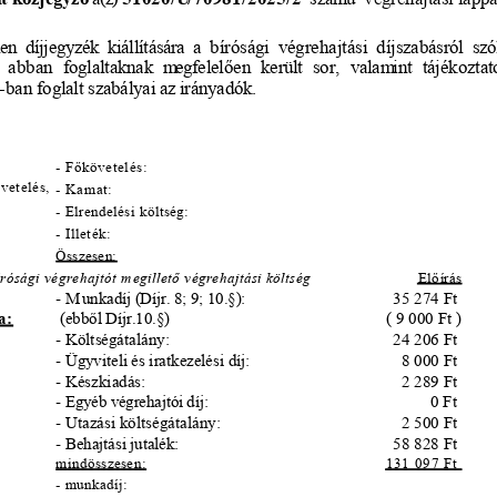
len
 díjjegyzék
 kiállítására
 a  bírósági
 végrehajtási
 díjszabásról
 szó
 abban
 foglaltaknak
 megfelel
ő
en
 került
 sor,
 valam
int
 tájékozta
§-ban
 foglalt
 szabályai
 az
 irányadók.
- F
ő
követelés:
vetelés,
- Kamat:
- Elrendelési költség:
- Illeték:
Összesen:
rósági végrehajtót m
egillet
ő
 végrehajtási költség
El
ő
írás
- M
unkadíj (Díjr. 8; 9; 10.§):
35 274 Ft 
a:
 (ebb
ő
l Díjr.10.§)
( 9 000 Ft )
- Költségátalány:
24 206 Ft 
- Ügyviteli és iratkezelési díj:
8 000 Ft 
- Készkiadás:
2 289 Ft 
- Egyéb végrehajtói díj:
0 Ft 
- Utazási költségátalány:
2 500 Ft 
- Behajtási jutalék:
58 828 Ft 
mindösszesen:
131 097 Ft 
- munkadíj: