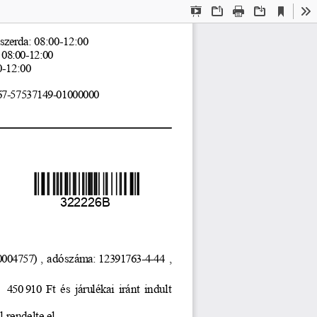
Current
Presentation
Open
Print
Download
To
View
Mode
szerda: 08:00-12:00
: 08:00-12:00
0-12:00 
67-57537149-01000000
322226B
0004757)
 ,  adószám
a: 12391763-4-44
 ,
   450 910
 Ft
 és
 járulékai
 iránt
 indult
l
 rendelte
 el.