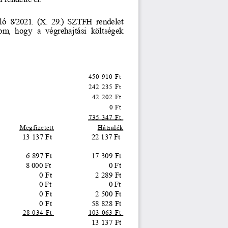
ló
 8/2021.
 (X.
 29.)
 SZTFH
 rendelet
tom
,  hogy
 a  végrehajtási
 költségek
450 910 Ft 
242 235 Ft 
42 202 Ft 
0 Ft 
735 347 Ft 
Megfizetett
Hátralék
13 137 Ft 
22 137 Ft 
6 897 Ft 
17 309 Ft 
8 000 Ft 
0 Ft 
0 Ft 
2 289 Ft 
0 Ft 
0 Ft 
0 Ft 
2 500 Ft 
0 Ft 
58 828 Ft 
28 034 Ft 
103 063 Ft 
13 137 Ft 