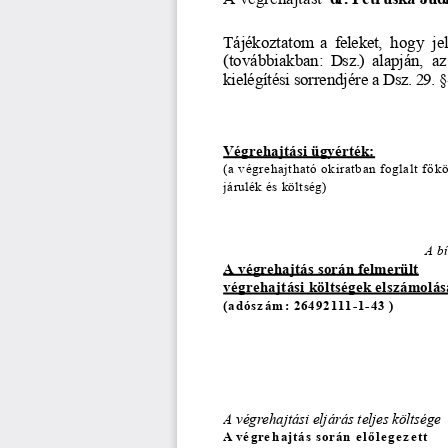
Tájékoztatom
 a  feleket,
 hogy
 je
(továbbiakban:
 Dsz.)
 alapján,
 az
kielégítési
 sorrendjére
 a Dsz.
 29.
 
Végrehajtási ügyérték:
(a végrehajtható okiratban foglalt f
ő
kö
járulék és költség)
A bí
A végrehajtás során felmerült
végrehajtási költségek elszámolás
(adósz
ám
: 26492111-1-43 )
A végrehajtási eljárás teljes költsége
A vé
gre
hajtás során
 e l
ő
lege
zett