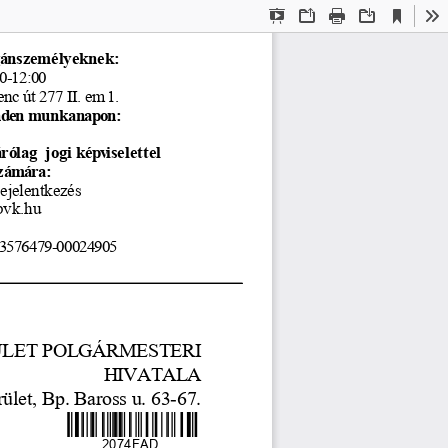
Current
Presentation
Open
Print
Download
To
View
Mode
ánszem
élyeknek:
00-12:00
nc út 277 II. em
 1.
nd
en munkanap
on:
rólag  jogi k
épviselettel
z
ámára:
bejelentkezés
bvk.hu
3576479-00024905   
RÜLET POLGÁRMESTERI
HIVATALA
ület, Bp. Baross u. 63-67.
2074FAD