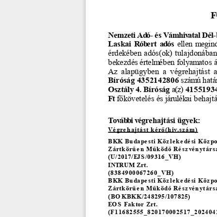
F
Nemzeti
 Ad
ó- és
 Vámhiv
atal
 Dél-
Laskai
 Rób
ert
adós
 ellen
 megind
érdekében
 adós(ok)
 tulajdonában
bekezdés
 értelm
ében
 folyam
atos
 
Az
 alapügyben
 a  végrehajtást
 a
Bíróság
 4352142806
szám
ú
hatá
Osztály
 4. Bíróság
a(z)
 4155193
Ft
 f
ő
követelés
 és
 járulékai
 behajt
Tov
ábbi végrehajtási ügyek:
Vé
gre
hajtást k
ér
ő
(h
iv.sz
ám
)
BKK Bu
dape
sti Köz
lekedé
si Köz
p
Zártk
ör
ű
en M
ű
k öd
ő
 Ré
sz
vé
n ytárs
(U/2017/E
JS
/09316_VH)
INT
RUM Zrt.
(8384900067260_VH)
BKK Bu
dape
sti Köz
lekedé
si Köz
p
Zártk
ör
ű
en M
ű
k öd
ő
 Ré
sz
vé
n ytárs
(BO
KBKK/248295/107825)
EO S  Fak
tor Zrt.
(F11682555_820170002517_202404