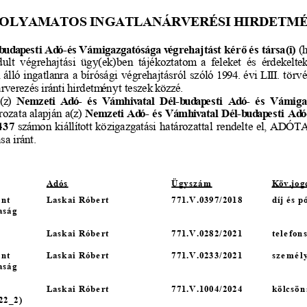
OLYAMATOS INGATLANÁRVERÉSI HIRDETM
b
udapesti
 Ad
ó-és
 Vámigazgatósága
végrehajtást
 kér
ő
 és
 társa(i)
 (
ult
 végrehajtási
 ügy(ek)ben
 tájékoztatom
 a  feleket
 és
 érdekeltek
 álló
 ingatlanra
 a bírósági
 végrehajtásról
 szóló
 1994.
 évi
 LIII.
 törv
árverezés
 iránti
 hirdetm
ényt
 teszek
 közzé.
(z)
Nemzeti
 Ad
ó-  és
 Vámhiv
atal
 Dél-b
udapesti
 Ad
ó-  és
 Vámiga
rozata
 alapján
 a(z)
Nemzeti
 Ad
ó- és
 Vámhiv
atal
 Dél-b
udapesti
 Ad
ó
437
 szám
on
 kiállított
 közigazgatási
 határozattal
 rendelte
 el,
ADÓT
ása
 iránt.
Adós
Ügysz
ám
Köv.jog
on
t
Lask
ai Róbe
rt
771.V.0397/2018
díj é
s p
aság
Lask
ai Róbe
rt
771.V.0282/2021
te lefon
on
t
Lask
ai Róbe
rt
771.V.0233/2021
sz
emély
aság
Lask
ai Róbe
rt
771.V.1004/2024
k ölcsön
22_2)