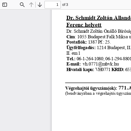
of 3
Toggle
Find
Previous
Next
Sidebar
Dr. Schmidt Z
oltán Álland
Ferenc helyett
Dr. Schm
idt Zoltán Önálló Bírósá
Cím
: 1055 Budapest Falk Miksa u
Postafiók:
 1387 Pf.: 25.
Ügyfélfogad
ás:
 1214 Budapest, II
II. em
 1
Tel.:
 06-1-264-1080; 06-1-294-880
E-mail:
  vh.0771@m
bvk.hu 
Hivatali kap
u:
 VH0771 
KRID:
 65
771.
Végrehajtói ügyszám(ok): 
(beadványában a végrehajtói ügyszámot