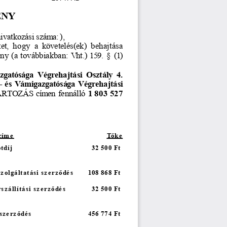
ÉNY
hivatkozási
 szám
a: ), 
et,
 hogy
 a  követelés(ek)
 behajtása
ény
 (a
 továbbiakban:
 Vht.)
 159.
 §  (1)
zgatósága
 Végrehajtási
 Osztály
 4.
- és
 Vámigazgatósága
 Végrehajtási
ARTOZÁS
 cím
en
 fennálló
1 803 527
cím
e
T
ő
ke
ótdíj
32 500 Ft 
sz
olgáltatási sz
erz
ő
dé
s
108 868 Ft 
sz
állítási sz
erz
ő
dé
s
32 500 Ft 
sz
erz
ő
dé
s
456 774 Ft 