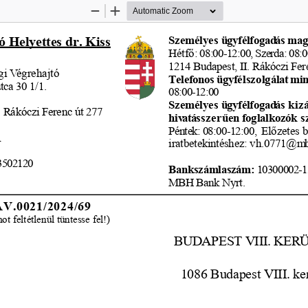
Zoom
Zoom
Out
In
Szem
élyes 
ügyf
élfogad
ás mag
ó Helyettes dr. Kiss
Hétf
ő
: 08:00-12:00, Szerda: 08:
1214 Budapest, II. Rákóczi Fere
gi V
égrehajtó
Telefonos 
ügyf
élszolg
álat mi
tca 30 1/1.
08:00-12:00
Szem
élyes 
ügyf
élfogad
ás kiz
á
. Rákóczi Ferenc út 277
hiv
atásszer
ű
en foglalkoz
ók s
Péntek: 08:00-12:00,  El
ő
zetes 
1
iratbetekintéshez: vh.0771@m
3502120
Bankszámlaszám:
 10300002-1
MBH
 Bank Nyrt.
AV.0021/2024/69
 feltétlenül tüntesse fel!)
BUDAPEST VIII. KE
1086 Budapest VIII. ker