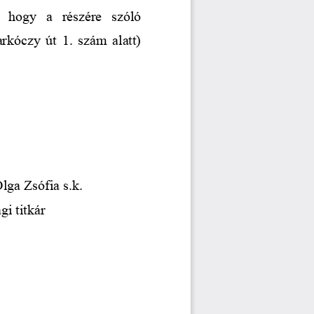
,   hogy   a   részére   szóló
arkóczy
 út 1
.
 szám 
alatt)
Olga Zsófia
 s.k.
gi titkár 