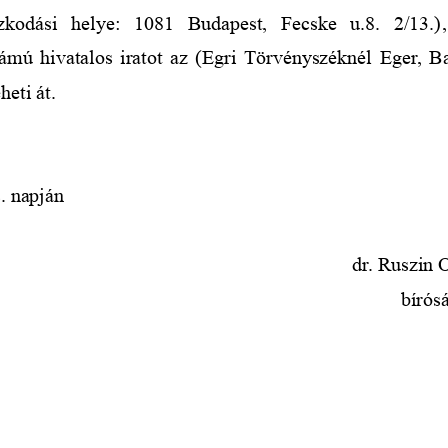
zkodási   helye:  
1081   Budapest,   Fecske   u.8.   2/13.)
ámú hivatalos iratot az (Egri Törvényszéknél 
Eger, B
eti át.
2
.
 napján
dr. Ruszin 
bírósá