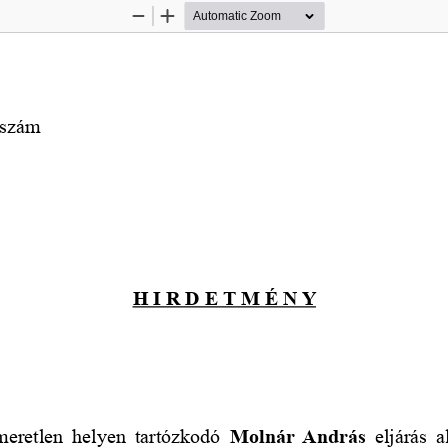
Zoom
Zoom
Out
In
 szám
H I R D E T M É N Y
meretlen helyen tartózkodó  
Molnár András 
eljárás 