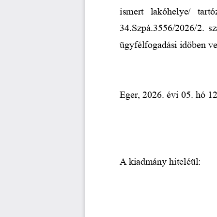
ismert   lakóhelye/   tartó
34.Szpá.3556/2026/2. sz
ügyfélfogadási időben veh
Eger, 2026
.
 évi 05
.
 hó 1
A kiadmány hiteléül: