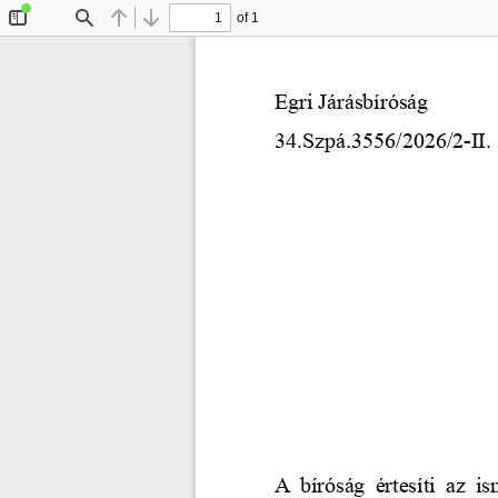
of 1
Toggle
Find
Previous
Next
Sidebar
Egri Járásbíróság
34.Szpá.3556/
2026/2
-II.
A bíróság értesíti az is