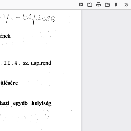
Current
Presentation
Open
Print
Download
To
View
Mode
tének
napirend
sz.
ülésére
latti
helyiség
egyéb