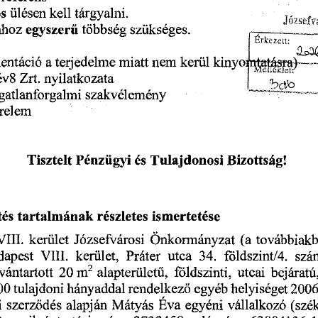
s
tárgyalni.
ülésen
kell
egyszerű
~
szükséges.
ához
___ _____
többség
a
kerül
miatt
nem
entáció
terjedelme
kinyoi
rrtatásr
a)
—
nyilatkozata
év8
Zrt.
ngatlanforgalmi
szakvélemény
érelem
Pénzügyi
Tisztelt
és
Tulajdonosi
Bizottság!
tés
részletes
ismertetése
tartalmának
Józsefvárosi
VIII.
továbbiakb
Önkormányzat
(a
kerület
VIII.
34.
utca
szá
dapest
földszint/4.
kerület,
Práter
m
utcai
2
20
földszinti,
alapterületű,
vántartott
bejáratú
00
tulajdoni
rendelkező
hányaddal
helyiséget
egyéb
2006
i
alapján
szerződés
Mátyás
Éva
egyéni
vállalkozó
(szé