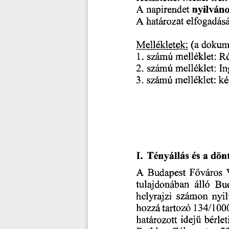
nyilváno
A
napirendet
határozat
elfogadás
A
(a
dokum
Mellékletek:
melléklet:
R
számú
1.
I
2.
számú
melléklet:
k
számú
3.
melléklet:
Tényállás
dön
I.
a
és
A
Főváros
Budapest
tulajdonában
Bu
álló
számon
helyrajzi
nyil
134/100
hozzá
tartozó
határozott
idejű
bérlet