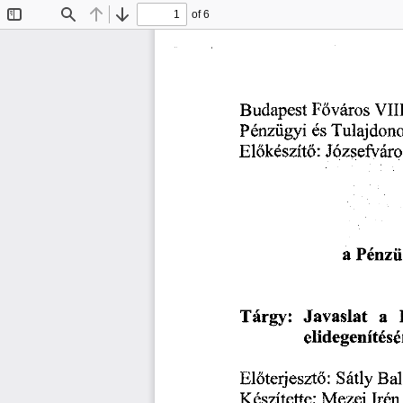
of 6
Toggle
Find
Previous
Next
Sidebar
Budapest
VIII
Főváros
és
Pénzügyi
Tulajdono
Józsefváro
Előkészítő:
a
Pénzü
Javaslat
a
Tárgy:
elidegenítésé
Előteijesztő:
Sátly
Bal
Készítette:
Mezei
Irén