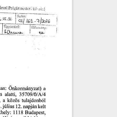
 _____
~
"
-
—
-r.
-
—
an:
Önkormányzat)
a
alatti,
m
35709/0/A/4
tulajdonból
a
közös
,
július
napján
12.
.
kelt
1118
Budapest,
khely: