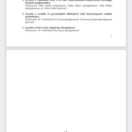
4. Javaslat  a  Népszínház  utcai 99-es  busz végállomásának áthelyezésével  összefüggő
döntések meghozatalára
Előterjesztő:  Pikó  András  polgármester,  Rádai  Dániel  alpolgármester,  Sátly  Balázs
alpolgármester,  dr. Erőss Gábor képviselő
5. Javaslat  a  szociális  és  gyermekjóléti  ellátásokról  szóló  önkormányzati  rendelet
módosítására
Előterjesztő: Dr.  Udvarhelyi Éva Tessza alpolgármester, Hermann György önkormányzati
képviselő
6. Javaslat a Peter Cerny Alapítvány támogatására
Előterjesztő: Dr.  Udvarhelyi Éva Tessza alpolgármester
1