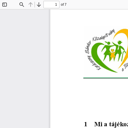
of 7
Toggle
Find
Previous
Next
Sidebar
1
Mi a tájéko