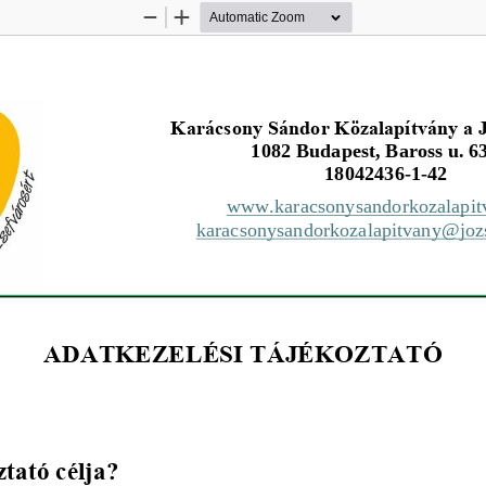
Zoom
Zoom
Out
In
Karácsony Sándor Közalapítvány a J
1082 Budapest, Baross u. 6
18042436
-
1
-
42
www.karacsonysandorkozalapit
karacsonysandorkozalapitvany@joz
ADATKEZELÉSI TÁJÉKOZTATÓ
ztató célja?