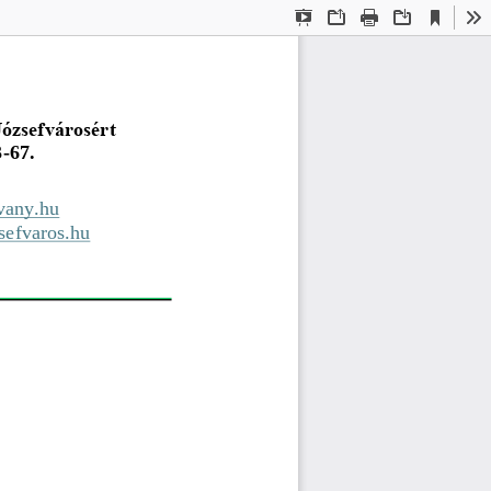
Current
Presentation
Open
Print
Download
To
View
Mode
ózsefvárosért
3
-
67.
vany.hu
sefvaros.hu