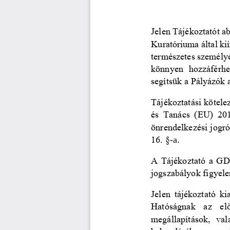
Jelen Tájékoztatót
ab
Kuratóriuma által kií
természetes személy
könnyen  hozzáférhet
segítsük a Pályázók 
Tájékoztatási kötele
és Tanács (EU) 201
önrendelkezési jogró
16. §
-
a.
A Tájékoztató a GDP
jogszabályok figyele
Jelen tájékoztató
ki
Hatóságnak 
az  el
megállapítások,  val