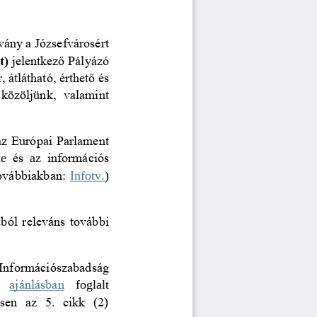
vány a Józsefvárosért 
t)
jelentkező Pályázó 
, átlátható, érthető és 
közöljünk,  valamint 
az Európai Parlament 
ke
és
az 
információs 
ovábbiakban: 
Infotv.
) 
ból releváns további 
Információszabadság 
 
ajánlásban
foglalt 
n  az  5.  cikk  (2) 