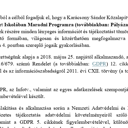
ból a célból fogadjuk el, hogy a Karácsony Sándor Közalapít
rt 
Iskolában Maradni Programra (továbbiakban: Pályáza
ek 
részér
e minden lényeges információt és
tájékoztatást tömör
ő  formában,  világosan  és  közé
rthetően  megfogalmazva  
a 4. pontban szereplő
jogaik gyakorlásában. 
zettségünk alapja
a 2018. május 25. napjától alkalmazandó, 
6/679. számú Rendelet (a továbbiakban: 
GDPR
)  12.  cik
l és az információszabadságról 2011. évi CXII. törvény
(a t
R, az Infotv.,
valamint az egyes adatkezelések szempontjá
mbevételével készült.
alakítása 
és alkalmazása során a Nemzeti Adatvédelmi és 
őzetes  tájékoztatás  adatvédelmi  követelményeiről  szóló
amint  a  GDPR  5.  cikkének  figyelembevételével,  különöse