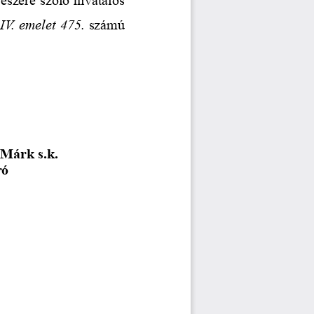
IV. emelet 
475
.
 számú
 Márk s.k.
ró