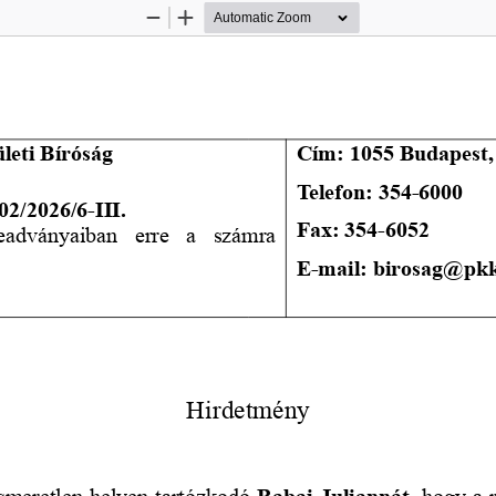
Zoom
Zoom
Out
In
leti Bíróság
Cím: 1055 Budapest,
Telefon: 354-6000
02/2026/6-III.
Fax: 354-6052
beadványaiban   erre   a   számra
E-mail: birosag@pkk
Hirdetmény
ismeretlen helyen tartózkodó
 Babai Juliannát, 
hogy a