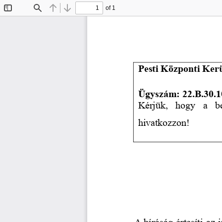
of 1
Toggle
Find
Previous
Next
Sidebar
Pesti Központi Kerü
Ügyszám: 
22.B.30.1
Kérjük,   hogy   a   
hivatkozzon!
A bíróság értesíti az 