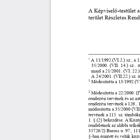
A Ké
pviselő
-
testület 
terület Részletes Rend
A 11/1992.(VI.2.) sz., a 1
*
35/2000.  (VII.  14.)  sz.
.
ö
majd a 
21/2001. (VI. 22.)
A 24/2001. (VII.22.) sz. ö
1
Módosította a 13/1992.(VI.
2
Módosította a 22/2000. (IV
rendezési tervének és az az
rendezési tervének a 126., 
módosította a 35/2000 (VII. 
tervének a 115. sz. tömbökr
1. § (2) bekezdése. A Közé
rendeletnek az alábbi telke
35726/2) Baross u. 97., 111
§
-
ban érintett és velük köz