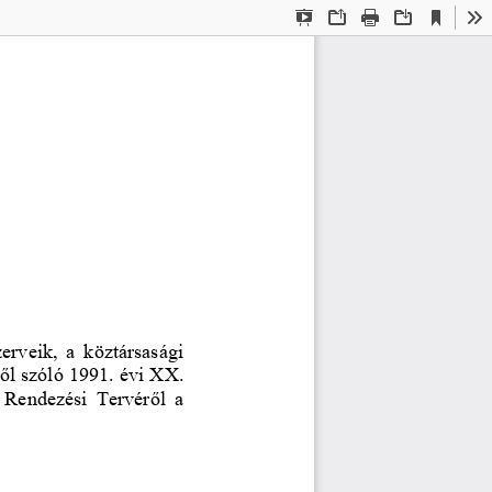
Current
Presentation
Open
Print
Download
To
View
Mode
erveik, a köztársasági 
ől szóló 1991. évi XX. 
 Rendezési Tervéről a 