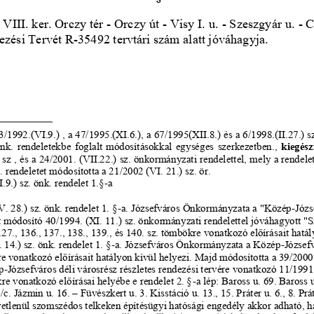
a VIII. ker. Orczy tér 
-
Orczy út 
-
Visy I. u. 
-
Szeszgyár u. 
-
C
ezési Tervét R
-
35492 tervtári szám alatt jóváhagyja.
3/1992.(VI.9.) , a 47/1995.(XI.6.), a 67/1995(XII.8.) és a 6/1998.(II.27.) sz
nk. rendeletekbe foglalt módosításokkal egységes szerkezetben., 
kiegész
 sz
, és a 
24/2001. (VII.22.) sz. önkormányzati rendelettel, mely a rendelet 
. rendeletet módosította a 21/2002 (VI. 21.) sz. ör.
9.) sz. önk. rendelet 1.§
-
a
. 28.) sz. önk. rendelet 1. §
-
a. Józsefváros Önkormányzata a "Közép
-
Józs
t módosító
40/1994. (XI. 11.) sz. önkormányzati rendelettel jóváhagyott "S
127., 136., 137., 138., 139., és 140. sz. tömbökre vonatkozó előírásait hatá
14.) sz. önk. rendelet 1. §
-
a. Józsefváros Önkormányzata a Közép
-
Józsefv
e vonatkozó előírásait hatályon kívül helyezi. Majd módosította a 39/2000.
p
-
Józsefváros déli városrész részletes rendezési tervére vonatkozó 11/1991. 
kre vonatkozó előírásai helyébe e rendelet 2. §
-
a lép: Baross u. 69. Baross u
/c. Jázmin u. 16. 
–
Füvészkert u. 3. Kisstáció u. 13., 15. Práter u. 6., 8. Prát
vetlenül szomszédos telkeken építésügyi hatósági engedély akkor adható, ha 