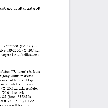
sobánc u. által határolt 
., a 22/2000. (IV. 28.
) sz. a 
ítve
a39/2000.  (X.  20.)  sz., 
végére került beillesztésre.
efváros I/B. ütem" részletes 
zigony körút" részletes 
lyon kívül helyezi. Ma
jd 
áros részletes rendezési 
 (X. 20.) sz. önk. rende
let 
(X. 01.) sz. önk. 
. 85. (hrsz.: 35725 és 
er u. 73., 75. 2.§ (1) Az 1. 
a tervezett beépítés 