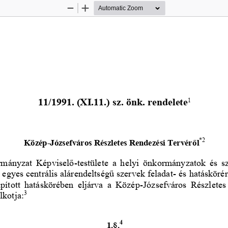
Zoom
Zoom
Out
In
11/1991. (XI.11.)
sz. önk. rendelete
1
*
2
Közép
-
Józsefváros Részletes Rendezési Tervér
ő
l
rmányzat Képviselő
-
testülete a helyi önkormányzatok és sz
egyes centrális alárendeltségű szervek feladat
-
és hatáskörér
pított hatáskörében eljárva a Közép
-
Józsefváros Részletes
lkotja:
3
4
1.§.