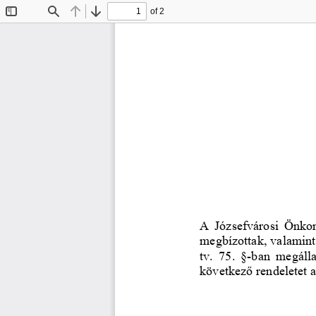
of 2
Toggle
Find
Previous
Next
Sidebar
A Józsefvárosi Önko
megbízottak, valamint 
tv. 75. §
-
ban megálla
következő rendeletet a