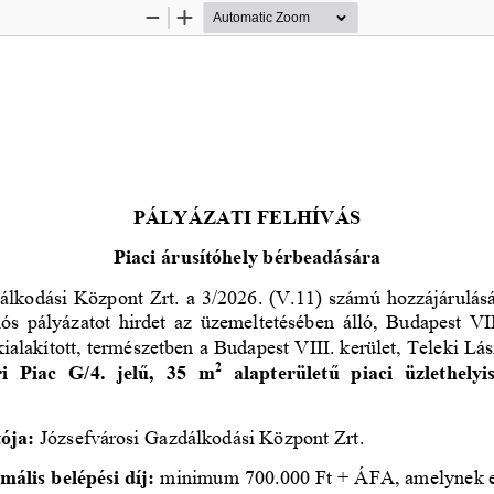
Zoom
Zoom
Out
In
PÁLYÁZATI FELHÍVÁS
Piaci árusítóhely bérbeadására
álkodási Központ Zrt. a 
3
/2026. (
V
.
11
) számú hozzájárulásá
s  pályázatot  hirdet  az  üzemeltetésében  álló,  Budapest  VII
kialakított, természetben a Budapest VIII. kerület, Teleki Lász
i  Piac  G/4.  jelű,  35  m
alapterületű  piaci  üzlethelyi
2
ója: 
Józsefvárosi Gazdálkodási Központ Zrt.
ális belépési díj:
minimum 
700
.000 Ft + ÁFA, amelynek e