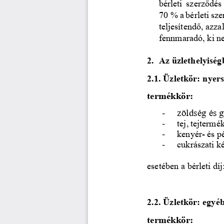
bérleti szerződé
70
% a bérleti sz
teljesítendő, azz
fennmaradó, ki ne
2.
Az üzlethelyiségb
2.1. 
Üzletkör:
nyer
termékkör:
-
zöldség
és
g
-
tej,
tejtermék
-
kenyér
-
és
p
-
cukrászati k
esetében a bérleti díj
2.2. 
Üzletkör: egyéb
termékkör: