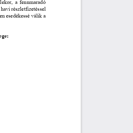
lekor, a fennmaradó 
avi részletfizetéssel 
en esedékessé válik a 
ege: