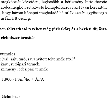
s megkötését követően, legkésőbb a bérlemény birtokbavéte
erződés megkötését követő hónaptól kezdve két éven keresztül, h
al, hogy három hónapot meghaladó hátralék esetén egyösszegb
m fizetett összeg.
en folytatható tevékenység (üzletkör) és a bérleti díj össz
s
élelmiszer
árusítás
yümölcs
 (vaj,
sajt,
túró,
savanyított tejtermék 
stb.)
*
ékáru,
sütőipari
termék,
észítmény, édesipari termék 
: 1.
9
00
,
-
F
t
/m
/hó 
+
ÁFA
2
 élelmiszer