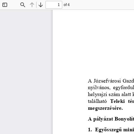
of 4
Toggle
Find
Previous
Next
Sidebar
A Józsefvárosi Gazd
nyilvános,  egyforduló
helyrajzi szám alatt 
találhat
ó
Teleki  tér
megszerzésére.
A pályázat Bonyolít
1.
Egyösszegű minim