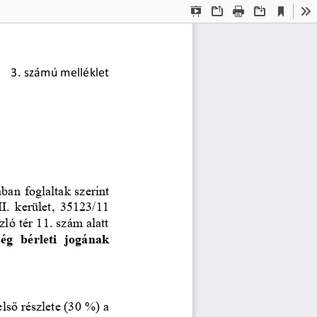
Current
Presentation
Open
Print
Download
To
View
Mode
3
. számú melléklet
ban foglaltak szerint 
I.  kerület,  35123/11 
ló tér 11. szám alatt 
ség  bérleti  jogának 
lső részlete (30
%) a 