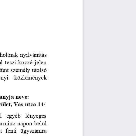
oltnak nyilvánítás
l teszi közzé jelen
ltűnt személy utolsó
tményi   közlemények
anyja neve: 
rület, Vas utca 14
/
ól   egyéb   lényeges
arminc napon belül
tt   fenti   ügyszámra