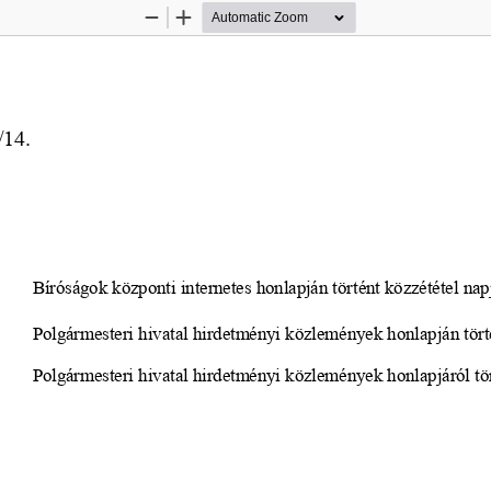
Zoom
Zoom
Out
In
/14.
                 Bíróságok központi internetes honlapján történt közzététel nap
                  Polgármesteri hivatal hirdetményi közlemények honlapján tö
                  Polgármesteri hivatal hirdetményi közlemények honlapjáról 