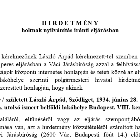
H I R D E T M ÉN Y
holtnak nyilvánítás iránti eljárásban
 kérelmezőnek László Árpád kérelmezett-tel szemben h
mperes eljárásban a Váci Járásbíróság azzal a felhívássa
ágok központi internetes honlapján és teteti közzé az e
 lakóhelye   szerinti   polgármesteri   hivatal   hirde
zeresített honlapján, hogy akinek 
ületett László Árpád, Sződliget, 1934. június 28. 
, utolsó ismert belföldi lakóhelye Budapest, VIII. ke
 haláláról,   eltűnéséről   vagy   az   eljárás   szempontjáb
mása van, azt a hirdetmény közzétételétől számított h
áci   Járásbíróság   (2600   Vác,   Budapesti   főút   14.)   elő