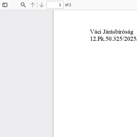
of 1
Toggle
Find
Previous
Next
Sidebar
Váci Járásbíróság
12.Pk.50.325/2025
                           
                          
                          