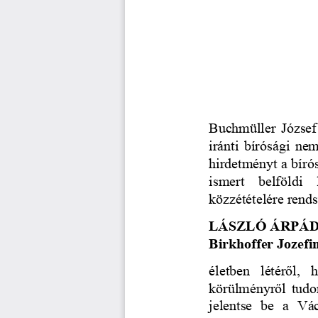
Buchmüller József
iránti bírósági ne
hirdetményt a bírós
ismert   belföldi  
közzétételére rends
LÁSZLÓ ÁRPÁD / sz
Birkhoffer Jozefin
életben   létéről,  
körülményről tudo
jelentse   be   a   V