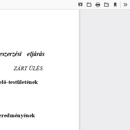
Current
Presentation
Open
Print
Download
To
View
Mode
szerzési  eljárás 
ZÁRT ÜLÉS
elő
-
testületének
s eredményének 