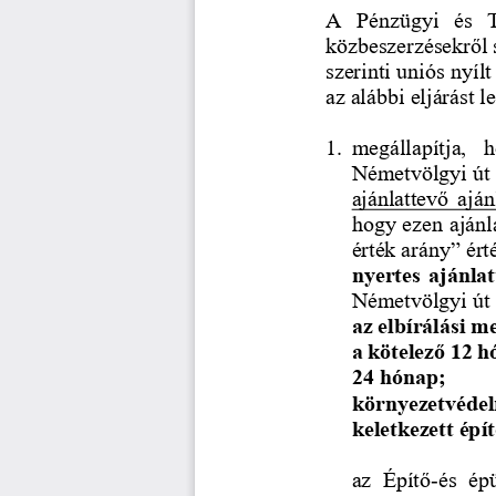
A  Pénzügyi  és  T
közbeszerzésekről 
szerinti uniós nyíl
az alábbi eljárást l
1.
megállapítja,  
Németvölgyi út 
ajánlattevő ajá
hogy ezen ajánla
érték arány” ér
nyertes ajánla
Németvölgyi út 
az elbírálási m
a kötelező 12 h
24 hónap;
környezetvédelmi
keletkezett épít
az  Építő
-
és  ép