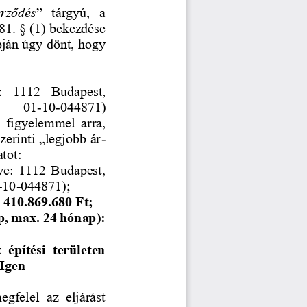
erződés
”  tárgyú,  a 
81. § (1) bekezdése 
apján úgy dönt, hogy 
:  1112  Budapest, 
:   01
-
10
-
044871) 
,  figyelemmel  arra, 
zerinti „legjobb ár
-
atot
:
ye: 1112 Budapest, 
-
10
-
044871);
 410.869.680 Ft;
p, max. 24 hónap): 
  építési  területen 
 Igen
gfelel  az  eljárást 