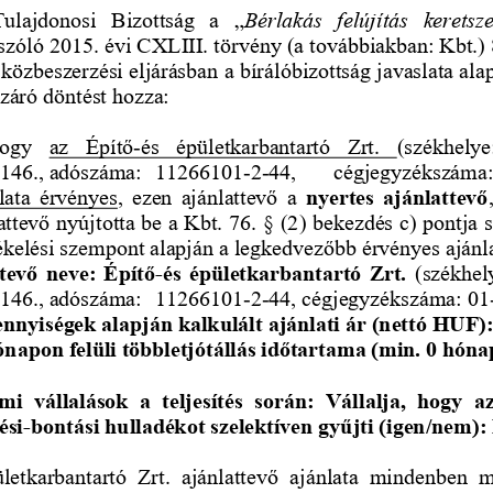
ulajdonosi  Bizottság  a  „
Bérlakás  felújítás  keretsz
szóló 2015. évi CXLIII. törvény (a továbbiakban: Kbt.) 
t közbeszerzési eljárásban a bírálóbizottság javaslata al
ezáró döntést hozza: 
hogy 
az  Építő
-
és  épületkarbantartó  Zrt. 
(székhelye
146., adószáma:
11266101
-
2
-
44,   cégjegyzékszáma
nlata érvényes
, ezen ajánlattevő a 
nyertes  ajánlattevő
ttevő nyújtotta be a Kbt. 76. § (2) bekezdés c) pontja s
tékelési szempont alapján a legkedvezőbb érvényes ajánl
ttevő neve: Építő
-
és épületkarbantartó Zrt. 
(székhel
146., adószáma:
11266101
-
2
-
44, cégjegyzékszáma: 01
ennyiségek alapján kalkulált ajánlati ár (nettó HUF):
ónapon felüli többletjótállás időtartama (min. 0 hóna
  vállalások  a  teljesítés  során:  Vállalja,  hogy  az
ési
-
bontási hulladékot szelektíven gyűjti (igen/nem):
ületkarbantartó  Zrt.  ajánlattevő  ajánlata  mindenben  me