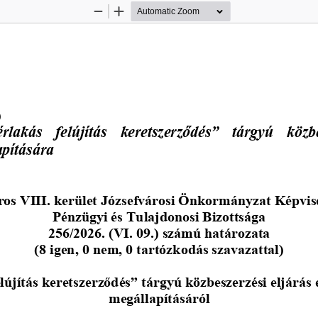
Zoom
Zoom
Out
In
)
rlakás  felújítás  keretszerződés”  tárgyú  közbe
pítására
os VIII. kerület 
Józsefvárosi Önkormányzat Képvis
Pénzügyi és Tulajdonosi Bizottsága
25
6
/2026. (VI. 09.) számú határozata
(8 igen, 0 nem, 0 tartózkodás szavazattal)
elújítás keretszerződés” tárgyú közbeszerzési eljárá
megállapításáról 