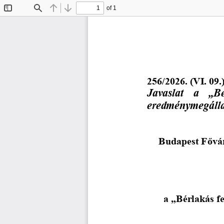
of 1
Toggle
Find
Previous
Next
Sidebar
2
5
6
/
2026. (V
I
. 
09
.
Javaslat  a  „Bé
eredménymegálla
Budapest 
Fővár
a „Bérlakás f