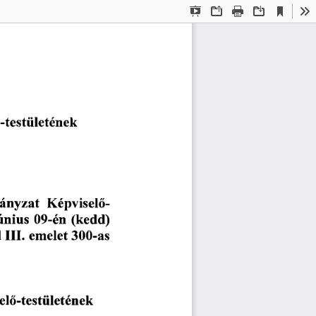
Current
Presentation
Open
Print
Download
To
View
Mode
-testületének
Képviselő
ányzat
09-én
(kedd)
únius
III.
l
300-as
emelet
elő-testületének