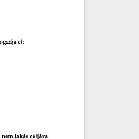
fogadja
el:
nem
i
céljára
lakás