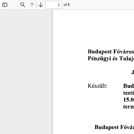
of 8
Toggle
Find
Previous
Next
Sidebar
Budapest
Főváros
és
Pénzügyi
Tulaj
Bud
Készült:
test
15.0
ter
Fővá
Budapest