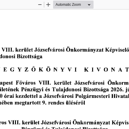
Zoom
Zoom
Out
In
kerület
Önkormányzat
VIII.
Józsefvárosi
Képviselő
Bizottsága
donosi
JEGYZŐKÖNYVI
KIVONAT
VIII.
Józsefvárosi
kerület
apest
Önkorm
Főváros
Pénzügyi
Bizottsága
és
2026.
ületének
Tulajdonosi
j
0
Polgármesteri
kezdettel
Józsefvárosi
Hivata
órai
a
rendes
üléséről
mében
megtartott
9.
VIII.
kerület
Józsefvárosi
Önkormányzat
Képvis
ros