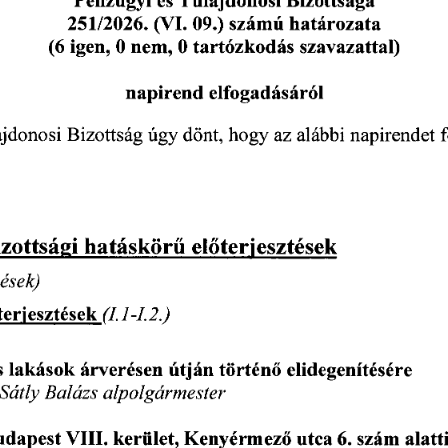
és
Bizottsága
Pénzügyi
Tulajdonosi
09.)
251/2026.
(VI.
számú
határozata
nem,
0
tartózkodás
szavazattal)
(6
igen,
0
elfogadásáról
napirend
úgy
dönt,
alábbi
ajdonosi
napirendet
Bizottság
az
hogy
izottsági
hatáskörű
előterjesztések
tések)
-1.
2.)
1
terjesztések
(1.
árverésen
történő
s
elidegenítésére
lakások
útján
Sátly
Balázs
alpolgármester
alatt
kerület,
Kenyérmező
udapest
6.
VIII.
utca
szám