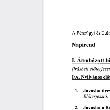
és
Tul
A
Pénzügyi
Napirend
b
Átruházott
I.
előterjesz
(írásbeli
Nyilvános
I/A.
elő
1.
Javaslat
üre
Előterjesztő:
a
B
2.
Javaslat