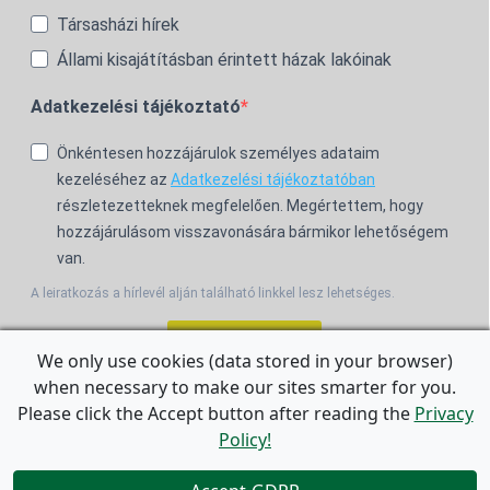
Társasházi hírek
Állami kisajátításban érintett házak lakóinak
Adatkezelési tájékoztató
Önkéntesen hozzájárulok személyes adataim
kezeléséhez az
Adatkezelési tájékoztatóban
részletezetteknek megfelelően. Megértettem, hogy
hozzájárulásom visszavonására bármikor lehetőségem
van.
A leiratkozás a hírlevél alján található linkkel lesz lehetséges.
Feliratkozom!
We only use cookies (data stored in your browser)
when necessary to make our sites smarter for you.
For the English Newsletter, click
HERE.
Please click the Accept button after reading the
Privacy
Policy!

