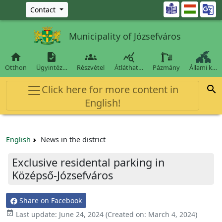
Ugrás a fő tartalomra

Contact
Municipality of Józsefváros




Otthon
Ügyintéz…
Részvétel
Átláthat…
Pázmány
Állami k…
Click here for more content in

English!
English
News in the district
Exclusive residental parking in
Középső-Józsefváros
Share on Facebook

Last update:
June 24, 2024
(Created on:
March 4, 2024
)