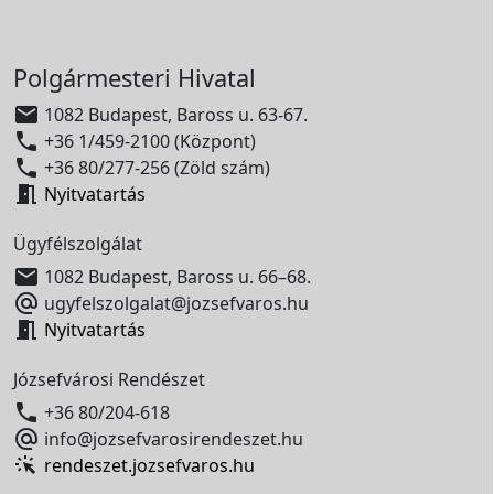
Polgármesteri Hivatal

1082 Budapest, Baross u. 63-67.

+36 1/459-2100 (Központ)

+36 80/277-256 (Zöld szám)

Nyitvatartás
Ügyfélszolgálat

1082 Budapest, Baross u. 66–68.

ugyfelszolgalat@jozsefvaros.hu

Nyitvatartás
Józsefvárosi Rendészet

+36 80/204-618

info@jozsefvarosirendeszet.hu
rendeszet.jozsefvaros.hu