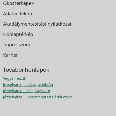
Okostérképek
Adatvédelem
Akadálymentesítési
nyilatkozat
Honlaptérkép
Impresszum
Karrier
További honlapok
Vegyél részt!
Józsefvárosi Lakásügynökség
Józsefvárosi lakáspályázato
Józsefvárosi Önkormányzati Bérlői csere