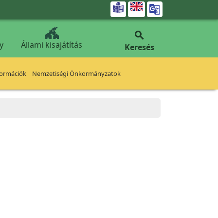


y
Állami kisajátítás
Keresés
formációk
Nemzetiségi Önkormányzatok