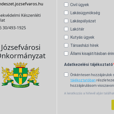
ndeszet.jozsefvaros.hu
Civil ügyek
Lakásügynökség
ekvédelmi Készenléti
lat
Lakáspályázat
6 30/493-1925
Lakótér
Kutyás ügyek
Józsefvárosi
Társasházi hírek
nkormányzat
Állami kisajátításban éri
Adatkezelési tájékoztató
Önkéntesen hozzájárulok
tájékoztatóban
részleteze
hozzájárulásom visszavon
A leiratkozás a hírlevél alján találha