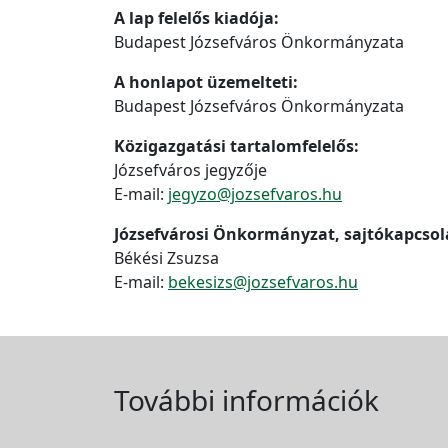
A lap felelős kiadója:
Budapest Józsefváros Önkormányzata
A honlapot üzemelteti:
Budapest Józsefváros Önkormányzata
Közigazgatási tartalomfelelős:
Józsefváros jegyzője
E-mail:
jegyzo@jozsefvaros.hu
Józsefvárosi Önkormányzat, sajtókapcsol
Békési Zsuzsa
E-mail:
bekesizs@jozsefvaros.hu
További információk