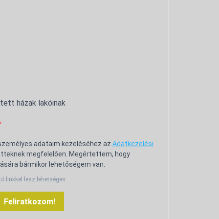
ntett házak lakóinak
 személyes adataim kezeléséhez az
Adatkezelési
tteknek megfelelően. Megértettem, hogy
ására bármikor lehetőségem van.
tó linkkel lesz lehetséges.
Feliratkozom!