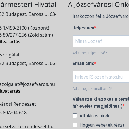
ármesteri Hivatal
A Józsefvárosi Önk
2 Budapest, Baross u. 63-
Iratkozzon fel a Józsefváro
 1/459-2100 (Központ)
Teljes név
 80/277-256 (Zöld szám)
itvatartás
Adja meg teljes nevét!
szolgálat
2 Budapest, Baross u. 66–
Email cím:
szolgalat@jozsefvaros.hu
Adja meg az email címét!
itvatartás
Válassza ki azokat a témá
városi Rendészet
hírlevelet megjelölhet.)
6 80/204-618
Általános hírek
Hogyan vehetek részt
ozsefvarosirendeszet.hu