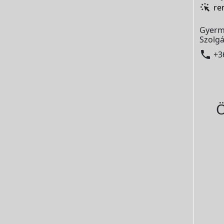
re
Gyerm
Szolgá

+3
Ö