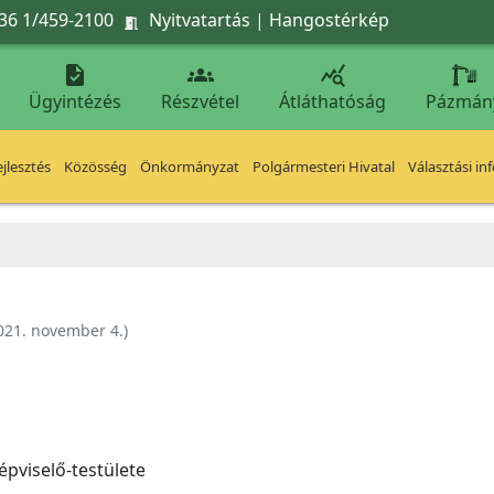
36 1/459-2100
Nyitvatartás
|
Hangostérkép




Ügyintézés
Részvétel
Átláthatóság
Pázmán
jlesztés
Közösség
Önkormányzat
Polgármesteri Hivatal
Választási in
021. november 4.
)
pviselő-testülete