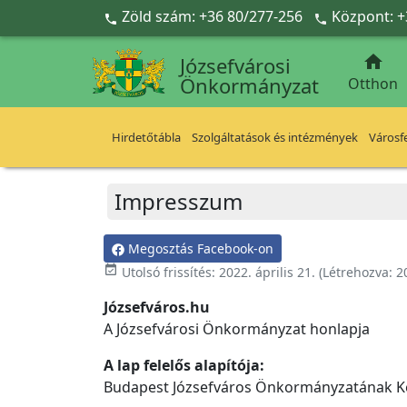
Ugrás a fő tartalomra
Zöld szám: +36 80/277-256
Központ: +



Józsefvárosi
Önkormányzat
Otthon
Hirdetőtábla
Szolgáltatások és intézmények
Városfe
Impresszum
Megosztás Facebook-on
event_available
Utolsó frissítés:
2022. április 21.
(Létrehozva:
2
Józsefváros.hu
A Józsefvárosi Önkormányzat honlapja
A lap felelős alapítója:
Budapest Józsefváros Önkormányzatának Ké