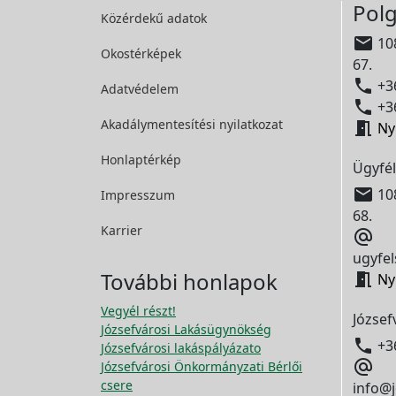
Polg
Közérdekű adatok

108
Okostérképek
67.

+36
Adatvédelem

+36
Akadálymentesítési
nyilatkozat

Ny
Honlaptérkép
Ügyfél

108
Impresszum
68.
Karrier

ugyfel
További honlapok

Ny
Vegyél részt!
József
Józsefvárosi Lakásügynökség

+3
Józsefvárosi lakáspályázato

Józsefvárosi Önkormányzati Bérlői
csere
info@j