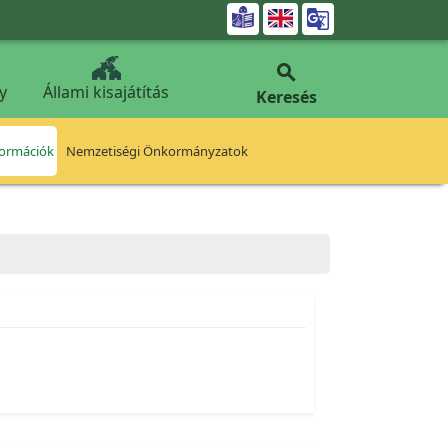


y
Állami kisajátítás
Keresés
formációk
Nemzetiségi Önkormányzatok