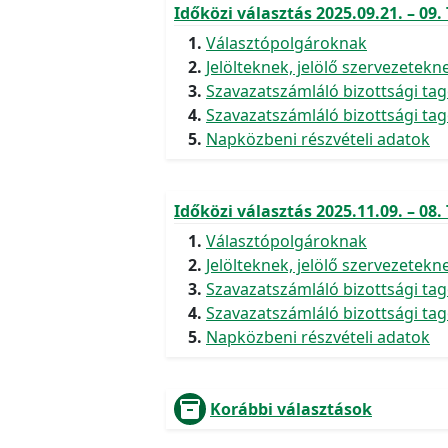
Időközi választás 2025.09.21. – 09.
Választópolgároknak
Jelölteknek, jelölő szervezetekn
Szavazatszámláló bizottsági ta
Szavazatszámláló bizottsági tago
Napközbeni részvételi adatok
Időközi választás 2025.11.09. – 08.
Választópolgároknak
Jelölteknek, jelölő szervezetekn
Szavazatszámláló bizottsági ta
Szavazatszámláló bizottsági tago
Napközbeni részvételi adatok
inventory
Korábbi választások