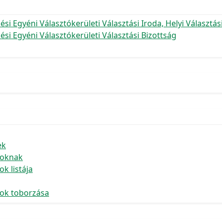
i Egyéni Választókerületi Választási Iroda, Helyi Választás
i Egyéni Választókerületi Választási Bizottság
ek
goknak
k listája
gok toborzása