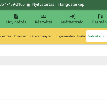
36 1/459-2100
Nyitvatartás
|
Hangostérkép




Ügyintézés
Részvétel
Átláthatóság
Pázmán
jlesztés
Közösség
Önkormányzat
Polgármesteri Hivatal
Választási in