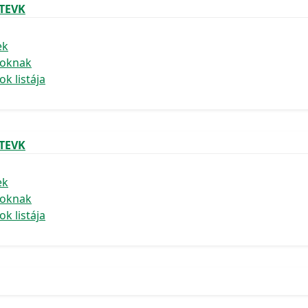
 TEVK
ek
goknak
k listája
 TEVK
ek
goknak
k listája