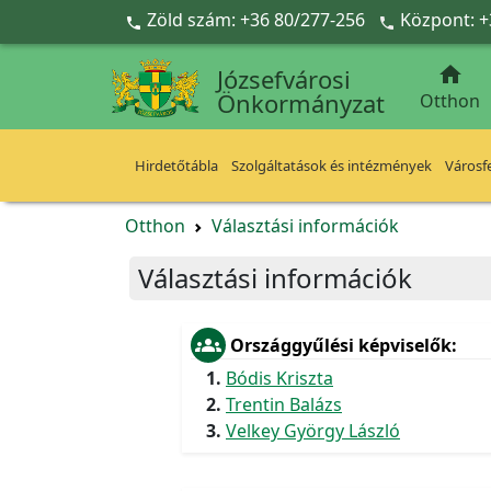
Ugrás a fő tartalomra
Zöld szám: +36 80/277-256
Központ: +



Józsefvárosi
Önkormányzat
Otthon
Hirdetőtábla
Szolgáltatások és intézmények
Városfe
Otthon
Választási információk
Választási információk
groups
Országgyűlési képviselők
Bódis Kriszta
Trentin Balázs
Velkey György László