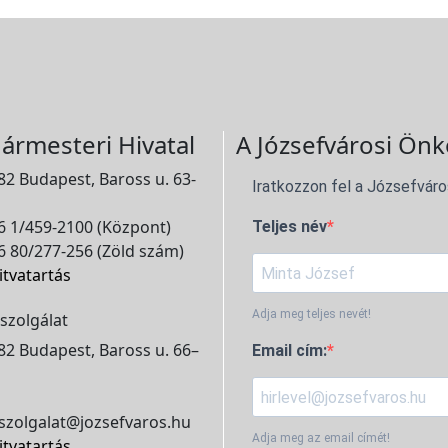
ármesteri Hivatal
A Józsefvárosi Önk
2 Budapest, Baross u. 63-
Iratkozzon fel a Józsefváro
 1/459-2100 (Központ)
Teljes név
 80/277-256 (Zöld szám)
itvatartás
Adja meg teljes nevét!
szolgálat
2 Budapest, Baross u. 66–
Email cím:
szolgalat@jozsefvaros.hu
Adja meg az email címét!
itvatartás