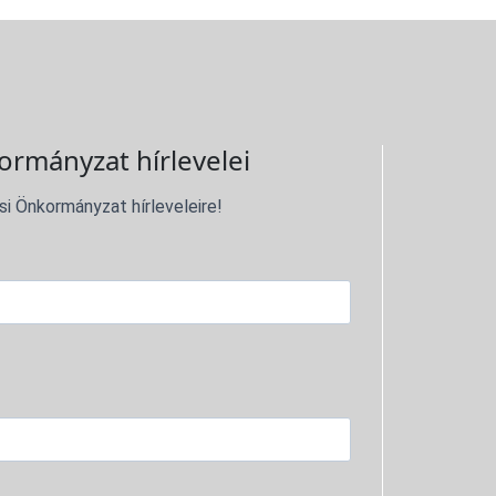
ormányzat hírlevelei
si Önkormányzat hírleveleire!