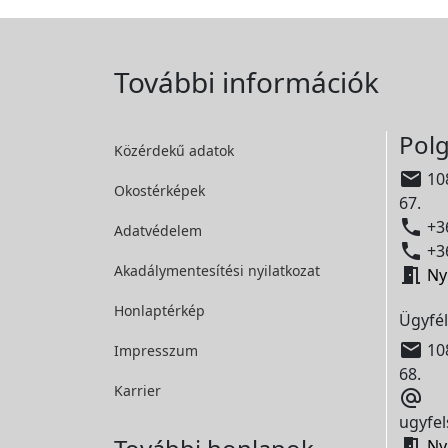
További információk
Polg
Közérdekű adatok

108
Okostérképek
67.

+36
Adatvédelem

+36
Akadálymentesítési
nyilatkozat

Ny
Honlaptérkép
Ügyfél

108
Impresszum
68.
Karrier

ugyfel

Ny