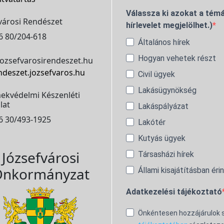
Válassza ki azokat a témá
városi Rendészet
hírlevelet megjelölhet.)
6 80/204-618
Általános hírek
Hogyan vehetek részt
ozsefvarosirendeszet.hu
ndeszet.jozsefvaros.hu
Civil ügyek
Lakásügynökség
ekvédelmi Készenléti
lat
Lakáspályázat
6 30/493-1925
Lakótér
Kutyás ügyek
Józsefvárosi
Társasházi hírek
nkormányzat
Állami kisajátításban éri
Adatkezelési tájékoztató
Önkéntesen hozzájárulok