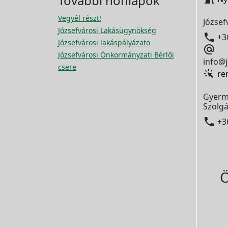
További honlapok
Vegyél részt!
József
Józsefvárosi Lakásügynökség

+3
Józsefvárosi lakáspályázato

Józsefvárosi Önkormányzati Bérlői
info@j
csere
re
Gyerm
Szolgá

+3
Ö