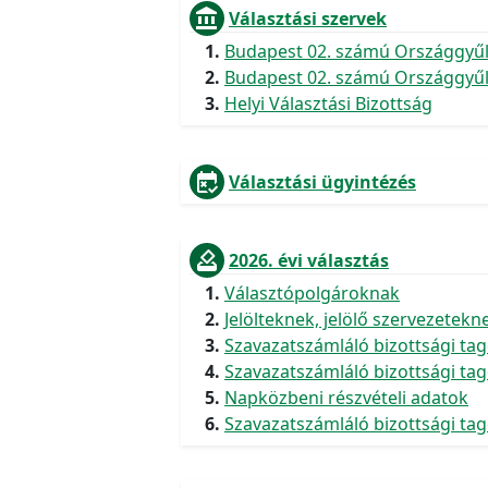
account_balance
Választási szervek
Budapest 02. számú Országgyűlés
Budapest 02. számú Országgyűlés
Helyi Választási Bizottság
free_cancellation
Választási ügyintézés
how_to_vote
2026. évi választás
Választópolgároknak
Jelölteknek, jelölő szervezetekn
Szavazatszámláló bizottsági ta
Szavazatszámláló bizottsági tago
Napközbeni részvételi adatok
Szavazatszámláló bizottsági ta