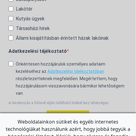
Lakótér
Kutyás ügyek
Társasházi hírek
Állami kisajátításban érintett házak lakóinak
Adatkezelési tájékoztató
Önkéntesen hozzájárulok személyes adataim
kezeléséhez az
Adatkezelési tájékoztatóban
részletezetteknek megfelelően. Megértettem, hogy
hozzájárulásom visszavonására bármikor lehetőségem
van.
A leiratkozás a hírlevél alján található linkkel lesz lehetséges.
Feliratkozom!
Weboldalainkon sütiket és egyéb internetes
technológiákat használunk azért, hogy jobbá tegyük a
For the English Newsletter, click
HERE.