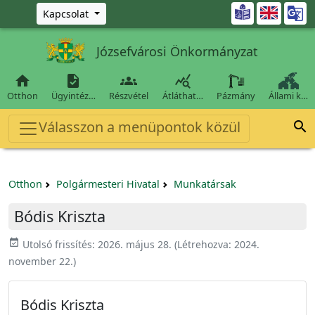
Ugrás a fő tartalomra

Kapcsolat
Józsefvárosi Önkormányzat




Otthon
Ügyintéz…
Részvétel
Átláthat…
Pázmány
Állami k…
Válasszon a menüpontok közül

Otthon
Polgármesteri Hivatal
Munkatársak
Bódis Kriszta
event_available
Utolsó frissítés:
2026. május 28.
(Létrehozva:
2024.
november 22.
)
Bódis Kriszta