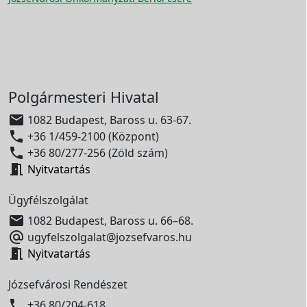
Polgármesteri Hivatal

1082 Budapest, Baross u. 63-67.

+36 1/459-2100 (Központ)

+36 80/277-256 (Zöld szám)

Nyitvatartás
Ügyfélszolgálat

1082 Budapest, Baross u. 66–68.

ugyfelszolgalat@jozsefvaros.hu

Nyitvatartás
Józsefvárosi Rendészet

+36 80/204-618