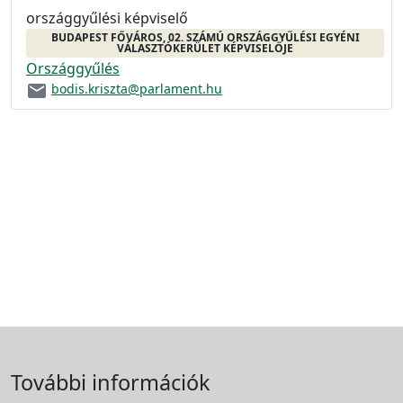
országgyűlési képviselő
BUDAPEST FŐVÁROS, 02. SZÁMÚ ORSZÁGGYŰLÉSI EGYÉNI
VÁLASZTÓKERÜLET KÉPVISELŐJE
Országgyűlés
email
bodis.kriszta@parlament.hu
További információk