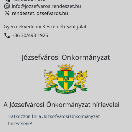

info@jozsefvarosirendeszet.hu
rendeszet.jozsefvaros.hu
Gyermekvédelmi Készenléti Szolgálat

+36 30/493-1925
Józsefvárosi Önkormányzat
A Józsefvárosi Önkormányzat hírlevelei
Iratkozzon fel a Józsefvárosi Önkormányzat
hírleveleire!