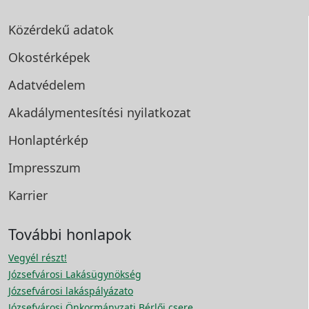
Közérdekű adatok
Okostérképek
Adatvédelem
Akadálymentesítési
nyilatkozat
Honlaptérkép
Impresszum
Karrier
További honlapok
Vegyél részt!
Józsefvárosi Lakásügynökség
Józsefvárosi lakáspályázato
Józsefvárosi Önkormányzati Bérlői csere