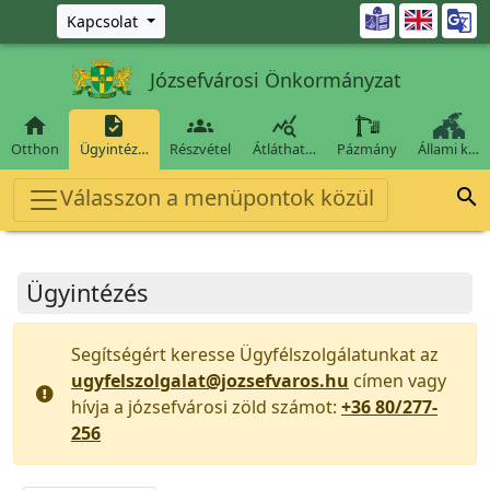
Ugrás a fő tartalomra

Kapcsolat
Józsefvárosi Önkormányzat




Otthon
Ügyintéz…
Részvétel
Átláthat…
Pázmány
Állami k…
Válasszon a menüpontok közül

Ügyintézés
Segítségért keresse Ügyfélszolgálatunkat az
ugyfelszolgalat@jozsefvaros.hu
címen vagy
hívja a józsefvárosi zöld számot:
+36 80/277-
256