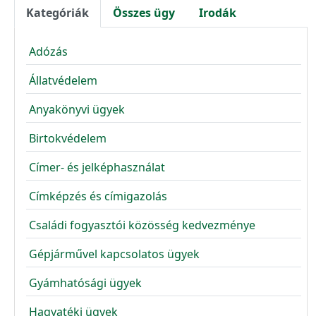
Kategóriák
Összes ügy
Irodák
Adózás
Állatvédelem
Anyakönyvi ügyek
Birtokvédelem
Címer- és jelképhasználat
Címképzés és címigazolás
Családi fogyasztói közösség kedvezménye
Gépjárművel kapcsolatos ügyek
Gyámhatósági ügyek
Hagyatéki ügyek