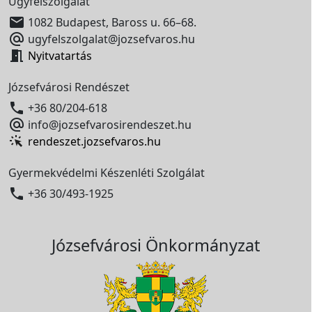
Ügyfélszolgálat

1082 Budapest, Baross u. 66–68.

ugyfelszolgalat@jozsefvaros.hu

Nyitvatartás
Józsefvárosi Rendészet

+36 80/204-618

info@jozsefvarosirendeszet.hu
rendeszet.jozsefvaros.hu
Gyermekvédelmi Készenléti Szolgálat

+36 30/493-1925
Józsefvárosi Önkormányzat