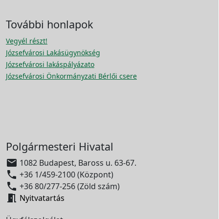
További honlapok
Vegyél részt!
Józsefvárosi Lakásügynökség
Józsefvárosi lakáspályázato
Józsefvárosi Önkormányzati Bérlői csere
Polgármesteri Hivatal

1082 Budapest, Baross u. 63-67.

+36 1/459-2100 (Központ)

+36 80/277-256 (Zöld szám)

Nyitvatartás