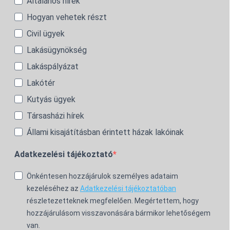
Általános hírek
Hogyan vehetek részt
Civil ügyek
Lakásügynökség
Lakáspályázat
Lakótér
Kutyás ügyek
Társasházi hírek
Állami kisajátításban érintett házak lakóinak
Adatkezelési tájékoztató
Önkéntesen hozzájárulok személyes adataim
kezeléséhez az
Adatkezelési tájékoztatóban
részletezetteknek megfelelően. Megértettem, hogy
hozzájárulásom visszavonására bármikor lehetőségem
van.