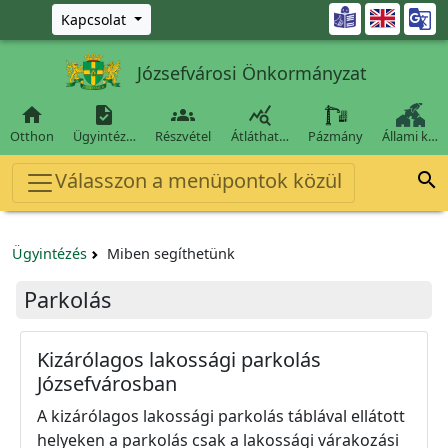
Ugrás a fő tartalomra

Kapcsolat
Józsefvárosi Önkormányzat




Otthon
Ügyintéz…
Részvétel
Átláthat…
Pázmány
Állami k…
Válasszon a menüpontok közül

Ügyintézés
Miben segíthetünk
Parkolás
Kizárólagos lakossági parkolás
Józsefvárosban
A kizárólagos lakossági parkolás táblával ellátott
helyeken a parkolás csak a lakossági várakozási