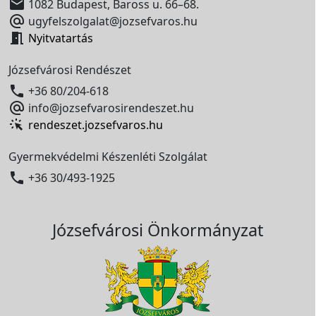

1082 Budapest, Baross u. 66–68.

ugyfelszolgalat@jozsefvaros.hu

Nyitvatartás
Józsefvárosi Rendészet

+36 80/204-618

info@jozsefvarosirendeszet.hu
rendeszet.jozsefvaros.hu
Gyermekvédelmi Készenléti Szolgálat

+36 30/493-1925
Józsefvárosi Önkormányzat