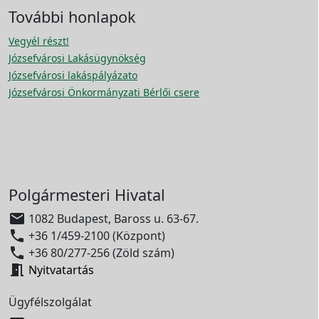
További honlapok
Vegyél részt!
Józsefvárosi Lakásügynökség
Józsefvárosi lakáspályázato
Józsefvárosi Önkormányzati Bérlői csere
Polgármesteri Hivatal

1082 Budapest, Baross u. 63-67.

+36 1/459-2100 (Központ)

+36 80/277-256 (Zöld szám)

Nyitvatartás
Ügyfélszolgálat