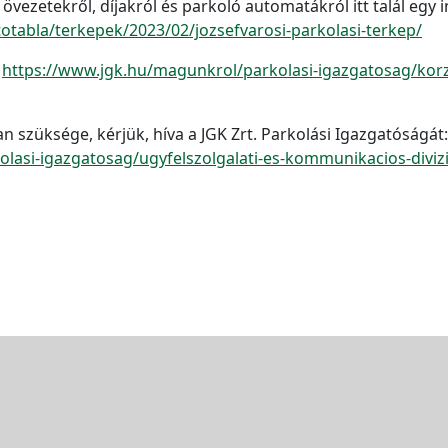
övezetekről, díjakról és parkoló automatákról itt talál egy 
totabla/terkepek/2023/02/jozsefvarosi-parkolasi-terkep/
:
https://www.jgk.hu/magunkrol/parkolasi-igazgatosag/korze
 szüksége, kérjük, híva a JGK Zrt. Parkolási Igazgatóságát:
lasi-igazgatosag/ugyfelszolgalati-es-kommunikacios-diviz