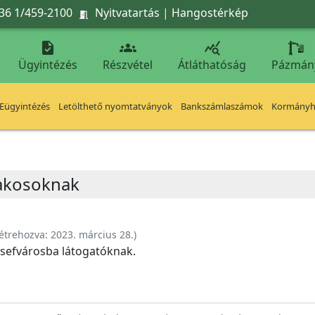
36 1/459-2100
Nyitvatartás
|
Hangostérkép




Ügyintézés
Részvétel
Átláthatóság
Pázmán
Eügyintézés
Letölthető nyomtatványok
Bankszámlaszámok
Kormányhi
lakosoknak
étrehozva:
2023. március 28.
)
ózsefvárosba látogatóknak.