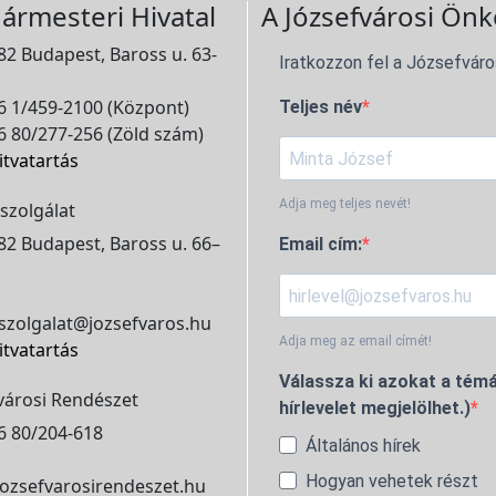
ármesteri Hivatal
A Józsefvárosi Önk
2 Budapest, Baross u. 63-
Iratkozzon fel a Józsefváro
 1/459-2100 (Központ)
Teljes név
 80/277-256 (Zöld szám)
itvatartás
Adja meg teljes nevét!
szolgálat
2 Budapest, Baross u. 66–
Email cím:
szolgalat@jozsefvaros.hu
Adja meg az email címét!
itvatartás
Válassza ki azokat a témá
városi Rendészet
hírlevelet megjelölhet.)
6 80/204-618
Általános hírek
Hogyan vehetek részt
ozsefvarosirendeszet.hu