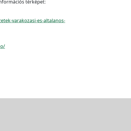
információs térképet:
tek-varakozasi-es-altalanos-
io/