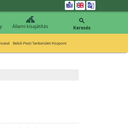


y
Állami kisajátítás
Keresés
vatal
Belső-Pesti Tankerületi Központ