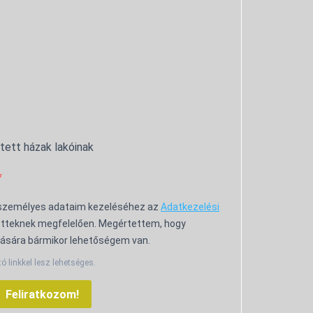
ntett házak lakóinak
 személyes adataim kezeléséhez az
Adatkezelési
tteknek megfelelően. Megértettem, hogy
ására bármikor lehetőségem van.
tó linkkel lesz lehetséges.
Feliratkozom!