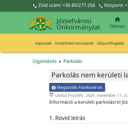
Ugrás a fő tartalomra
Zöld szám: +36 80/277-256
Központ: +



Józsefvárosi
Önkormányzat
Otthon
Kapcsolat
Közérthető útmutatók
Időpontfoglalás
Ügyintézés
Parkolás
Parkolás nem kerületi 
Megosztás Facebook-on
event_available
Utolsó frissítés:
2024. november 11.
(L
Információ a kerületi parkolásról J
Rövid leírás