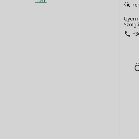
csere
re
Gyerm
Szolgá

+3
Ö