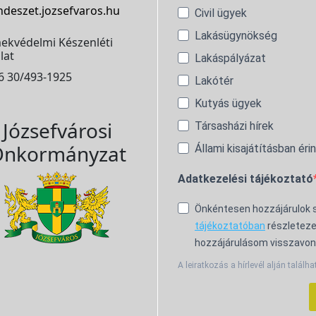
ndeszet.jozsefvaros.hu
Civil ügyek
Lakásügynökség
ekvédelmi Készenléti
lat
Lakáspályázat
6 30/493-1925
Lakótér
Kutyás ügyek
Józsefvárosi
Társasházi hírek
nkormányzat
Állami kisajátításban éri
Adatkezelési tájékoztató
Önkéntesen hozzájárulok
tájékoztatóban
részleteze
hozzájárulásom visszavon
A leiratkozás a hírlevél alján találha