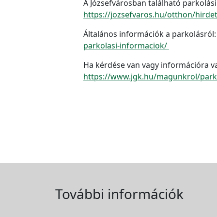
A Józsefvárosban található parkolási 
https://jozsefvaros.hu/otthon/hirde
Általános információk a parkolásról
parkolasi-informaciok/
Ha kérdése van vagy információra van
https://www.jgk.hu/magunkrol/parko
További információk