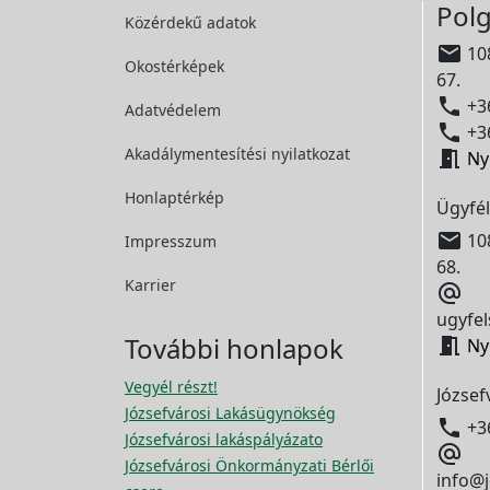
Polg
Közérdekű adatok

108
Okostérképek
67.

+36
Adatvédelem

+36
Akadálymentesítési
nyilatkozat

Ny
Honlaptérkép
Ügyfél

108
Impresszum
68.
Karrier

ugyfel
További honlapok

Ny
Vegyél részt!
József
Józsefvárosi Lakásügynökség

+3
Józsefvárosi lakáspályázato

Józsefvárosi Önkormányzati Bérlői
info@j