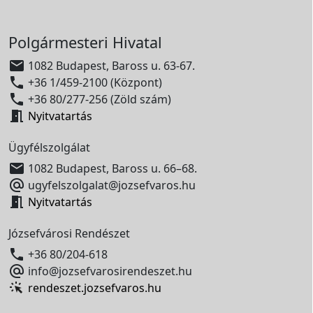
Polgármesteri Hivatal

1082 Budapest, Baross u. 63-67.

+36 1/459-2100 (Központ)

+36 80/277-256 (Zöld szám)

Nyitvatartás
Ügyfélszolgálat

1082 Budapest, Baross u. 66–68.

ugyfelszolgalat@jozsefvaros.hu

Nyitvatartás
Józsefvárosi Rendészet

+36 80/204-618

info@jozsefvarosirendeszet.hu
rendeszet.jozsefvaros.hu