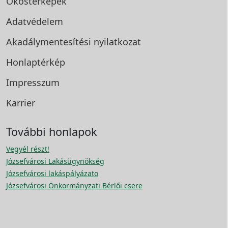
Okostérképek
Adatvédelem
Akadálymentesítési
nyilatkozat
Honlaptérkép
Impresszum
Karrier
További honlapok
Vegyél részt!
Józsefvárosi Lakásügynökség
Józsefvárosi lakáspályázato
Józsefvárosi Önkormányzati Bérlői csere