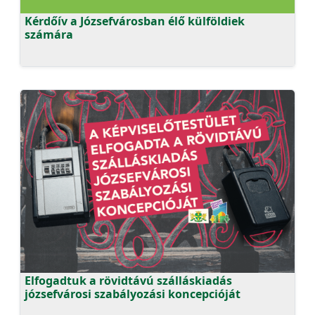
Kérdőív a Józsefvárosban élő külföldiek
számára
Elfogadtuk a rövidtávú szálláskiadás
józsefvárosi szabályozási koncepcióját