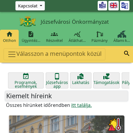
Ugrás a fő tartalomra

Kapcsolat
Józsefvárosi Önkormányzat




Otthon
Ügyintéz…
Részvétel
Átláthat…
Pázmány
Állami k…
Válasszon a menüpontok közül





Programok,
Józsefváros
Lakhatás
Támogatások
Pályá
események
app
Kiemelt híreink
Összes hírünket időrendben
itt találja.