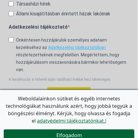
Társasházi hírek
Állami kisajátításban érintett házak lakóinak
Adatkezelési tájékoztató
Önkéntesen hozzájárulok személyes adataim
kezeléséhez az
Adatkezelési tájékoztatóban
részletezetteknek megfelelően. Megértettem, hogy
hozzájárulásom visszavonására bármikor lehetőségem
van.
A leiratkozás a hírlevél alján található linkkel lesz lehetséges.
Feliratkozom!
Weboldalainkon sütiket és egyéb internetes
technológiákat használunk azért, hogy jobbá tegyük a
For the English Newsletter, click
HERE.
böngészési élményt. Kérjük, hogy olvassa és fogadja
el
adatvédelmi tájékoztatónkat.!


Elfogadom