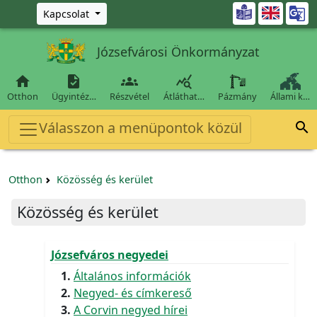
Ugrás a fő tartalomra

Kapcsolat
Józsefvárosi Önkormányzat




Otthon
Ügyintéz…
Részvétel
Átláthat…
Pázmány
Állami k…
Válasszon a menüpontok közül

Otthon
Közösség és kerület
Közösség és kerület
Józsefváros negyedei
Általános információk
Negyed- és címkereső
A Corvin negyed hírei