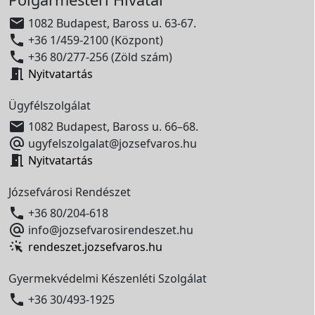

1082 Budapest, Baross u. 63-67.

+36 1/459-2100 (Központ)

+36 80/277-256 (Zöld szám)

Nyitvatartás
Ügyfélszolgálat

1082 Budapest, Baross u. 66–68.

ugyfelszolgalat@jozsefvaros.hu

Nyitvatartás
Józsefvárosi Rendészet

+36 80/204-618

info@jozsefvarosirendeszet.hu
rendeszet.jozsefvaros.hu
Gyermekvédelmi Készenléti Szolgálat

+36 30/493-1925