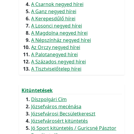
A Csarnok negyed hírei
A Ganz negyed hírei
A Kerepesdűlő hírei
A Losonci negyed hírei
A Magdolna negyed hírei
A Népszínház negyed hírei
Az Orczy negyed hírei
A Palotanegyed hírei
A Százados negyed hírei
A Tisztviselőtelep hírei
Kitüntetések
Díszpolgári Cím
Józsefváros mecénása
Józsefvárosi Becsületkereszt
Józsefvárosért kitüntetés
Jó Sport kitüntetés / Guricsné Pásztor