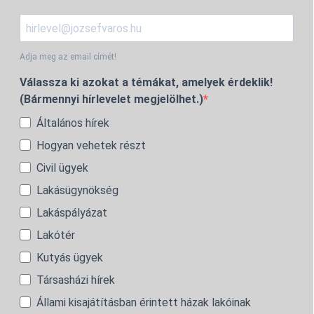
Adja meg az email címét!
Válassza ki azokat a témákat, amelyek érdeklik!
(Bármennyi hírlevelet megjelölhet.)
Általános hírek
Hogyan vehetek részt
Civil ügyek
Lakásügynökség
Lakáspályázat
Lakótér
Kutyás ügyek
Társasházi hírek
Állami kisajátításban érintett házak lakóinak