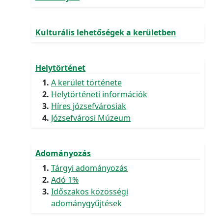
Kulturális lehetőségek a kerületben
Helytörténet
A kerület története
Helytörténeti információk
Híres józsefvárosiak
Józsefvárosi Múzeum
Adományozás
Tárgyi adományozás
Adó 1%
Időszakos közösségi
adománygyűjtések