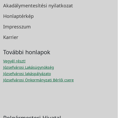
Akadálymentesítési
nyilatkozat
Honlaptérkép
Impresszum
Karrier
További honlapok
Vegyél részt!
Józsefvárosi Lakásügynökség
Józsefvárosi lakáspályázato
Józsefvárosi Önkormányzati Bérlői csere
Polgármesteri Hivatal