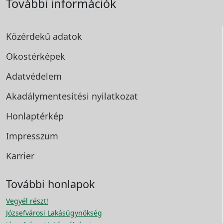
További információk
Közérdekű adatok
Okostérképek
Adatvédelem
Akadálymentesítési
nyilatkozat
Honlaptérkép
Impresszum
Karrier
További honlapok
Vegyél részt!
Józsefvárosi Lakásügynökség