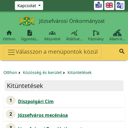
Ugrás a fő tartalomra

Kapcsolat
Józsefvárosi Önkormányzat




Otthon
Ügyintéz…
Részvétel
Átláthat…
Pázmány
Állami k…
Válasszon a menüpontok közül

Otthon
Közösség és kerület
Kitüntetések
Kitüntetések
1
Díszpolgári Cím
2
Józsefváros mecénása
3