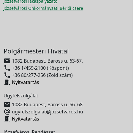
Józsefvárosi lakáspályázato
Józsefvárosi Önkormányzati Bérlői csere
Polgármesteri Hivatal

1082 Budapest, Baross u. 63-67.

+36 1/459-2100 (Központ)

+36 80/277-256 (Zöld szám)

Nyitvatartás
Ügyfélszolgálat

1082 Budapest, Baross u. 66–68.

ugyfelszolgalat@jozsefvaros.hu

Nyitvatartás
Józsefvárosi Rendészet