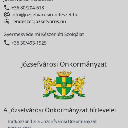

+36 80/204-618

info@jozsefvarosirendeszet.hu
rendeszet.jozsefvaros.hu
Gyermekvédelmi Készenléti Szolgálat

+36 30/493-1925
Józsefvárosi Önkormányzat
A Józsefvárosi Önkormányzat hírlevelei
Iratkozzon fel a Józsefvárosi Önkormányzat