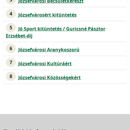
Józsefvárosi Becsületkereszt
4
Józsefvárosért kitüntetés
5
Jó Sport kitüntetés / Guricsné Pásztor
Erzsébet-díj
6
Józsefvárosi Aranykoszorú
7
Józsefvárosi Kultúráért
8
Józsefvárosi Közösségekért