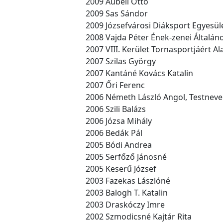
2009 Aubéli Ottó
2009 Sas Sándor
2009 Józsefvárosi Diáksport Egyesül
2008 Vajda Péter Ének-zenei Általáno
2007 VIII. Kerület Tornasportjáért Al
2007 Szilas György
2007 Kantáné Kovács Katalin
2007 Őri Ferenc
2006 Németh László Angol, Testnevel
2006 Szili Balázs
2006 Józsa Mihály
2006 Bedák Pál
2005 Bódi Andrea
2005 Serfőző Jánosné
2005 Keserű József
2003 Fazekas Lászlóné
2003 Balogh T. Katalin
2003 Draskóczy Imre
2002 Szmodicsné Kajtár Rita