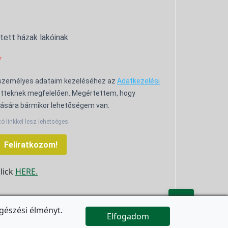
ntett házak lakóinak
 személyes adataim kezeléséhez az
Adatkezelési
tteknek megfelelően. Megértettem, hogy
ására bármikor lehetőségem van.
tó linkkel lesz lehetséges.
Feliratkozom!
click
HERE.

gészési élményt.
Elfogadom