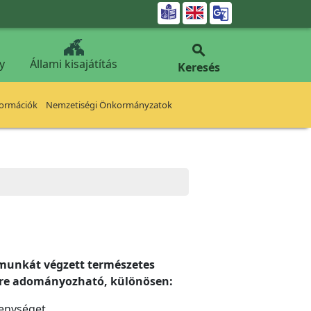


y
Állami kisajátítás
Keresés
formációk
Nemzetiségi Önkormányzatok
ő munkát végzett természetes
zére adományozható, különösen:
enységet,