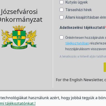
Kutyás ügyek
Józsefvárosi
Társasházi hírek
nkormányzat
Állami kisajátításban éri
Adatkezelési tájékoztató
Önkéntesen hozzájárulok
tájékoztatóban
részleteze
hozzájárulásom visszavon
A leiratkozás a hírlevél alján találha
For the English Newsletter, 
 technológiákat használunk azért, hogy jobbá tegyük a bön

mi tájékoztatónkat.!