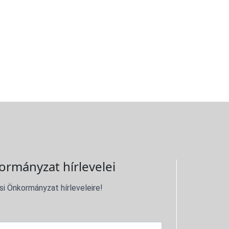
ormányzat hírlevelei
si Önkormányzat hírleveleire!