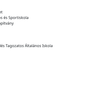
et
s és Sportiskola
apítvány
és Tagozatos Általános Iskola