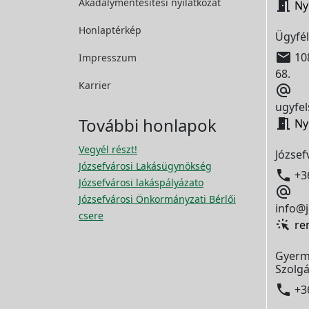
Akadálymentesítési
nyilatkozat

Ny
Honlaptérkép
Ügyfél

108
Impresszum
68.
Karrier

ugyfel
További honlapok

Ny
Vegyél részt!
József
Józsefvárosi Lakásügynökség

+3
Józsefvárosi lakáspályázato

Józsefvárosi Önkormányzati Bérlői
info@j
csere
re
Gyerm
Szolgá

+3