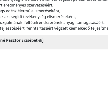
ort eredményes szervezéséért,
agy egész életmű elismeréseként,
 azt segítő tevékenység elismeréseként,
tmozgalmának, feltételrendszerének anyagi támogatásáért,
fejlesztéséért, fenntartásáért végzett kiemelkedő teljesít
sné Pásztor Erzsébet-díj