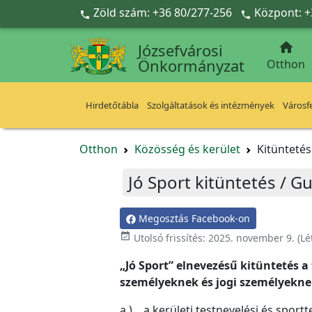
Ugrás a fő tartalomra
Zöld szám: +36 80/277-256
Központ: +



Józsefvárosi
Önkormányzat
Otthon
Hirdetőtábla
Szolgáltatások és intézmények
Városfe
Otthon
Közösség és kerület
Kitünteté
Jó Sport kitüntetés / G
Megosztás Facebook-on
event_available
Utolsó frissítés:
2025. november 9.
(Lé
„Jó Sport” elnevezésű kitüntetés 
személyeknek és jogi személyekne
a.) a kerületi testnevelési és spor