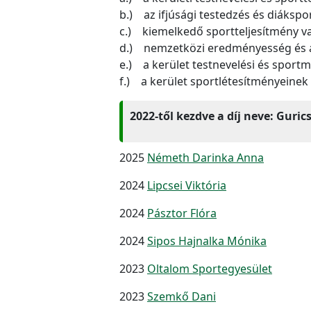
b.) az ifjúsági testedzés és diáksp
c.) kiemelkedő sportteljesítmény v
d.) nemzetközi eredményesség és az
e.) a kerület testnevelési és spor
f.) a kerület sportlétesítményeinek 
2022-től kezdve a díj neve: Guric
2025
Németh Darinka Anna
2024
Lipcsei Viktória
2024
Pásztor Flóra
2024
Sipos Hajnalka Mónika
2023
Oltalom Sportegyesület
2023
Szemkő Dani