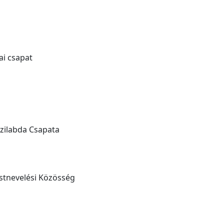
ai csapat
ézilabda Csapata
estnevelési Közösség