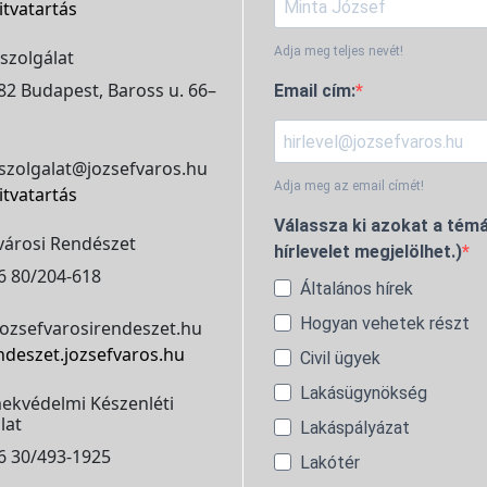
itvatartás
Adja meg teljes nevét!
szolgálat
2 Budapest, Baross u. 66–
Email cím:
szolgalat@jozsefvaros.hu
Adja meg az email címét!
itvatartás
Válassza ki azokat a témá
városi Rendészet
hírlevelet megjelölhet.)
6 80/204-618
Általános hírek
Hogyan vehetek részt
ozsefvarosirendeszet.hu
ndeszet.jozsefvaros.hu
Civil ügyek
Lakásügynökség
ekvédelmi Készenléti
lat
Lakáspályázat
6 30/493-1925
Lakótér