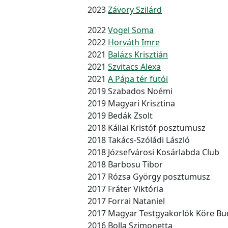
2023
Závory Szilárd
2022
Vogel Soma
2022
Horváth Imre
2021
Balázs Krisztián
2021
Szvitacs Alexa
2021
A Pápa tér futói
2019 Szabados Noémi
2019 Magyari Krisztina
2019 Bedák Zsolt
2018 Kállai Kristóf posztumusz
2018 Takács-Szóládi László
2018 Józsefvárosi Kosárlabda Club
2018 Barbosu Tibor
2017 Rózsa György posztumusz
2017 Fráter Viktória
2017 Forrai Nataniel
2017 Magyar Testgyakorlók Köre Bu
2016 Bolla Szimonetta