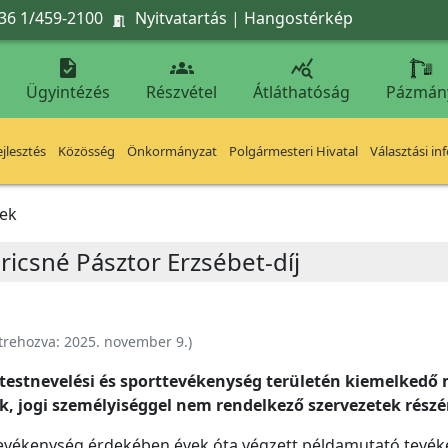
36 1/459-2100
Nyitvatartás
|
Hangostérkép




Ügyintézés
Részvétel
Átláthatóság
Pázmán
jlesztés
Közösség
Önkormányzat
Polgármesteri Hivatal
Választási in
sek
uricsné Pásztor Erzsébet-díj
trehozva:
2025. november 9.
)
a testnevelési és sporttevékenység területén kiemelked
k, jogi személyiséggel nem rendelkező szervezetek rés
ttevékenység érdekében évek óta végzett példamutató tevék