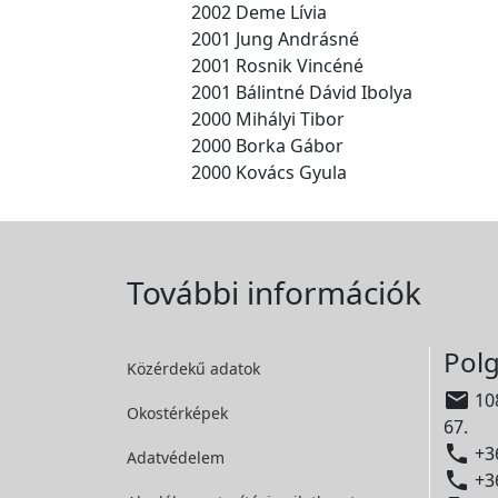
2002 Deme Lívia
2001 Jung Andrásné
2001 Rosnik Vincéné
2001 Bálintné Dávid Ibolya
2000 Mihályi Tibor
2000 Borka Gábor
2000 Kovács Gyula
További információk
Polg
Közérdekű adatok

108
Okostérképek
67.

+36
Adatvédelem

+36