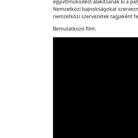
együttműködést alakítsanak ki a pály
Nemzetközi bajnokságokat szervezne
nemzetközi szervezetek tagjaként fej
Bemutatkozó film: