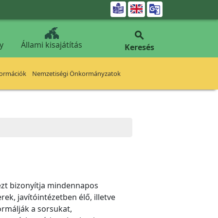


y
Állami kisajátítás
Keresés
formációk
Nemzetiségi Önkormányzatok
 ezt bizonyítja mindennapos
k, javítóintézetben élő, illetve
ormálják a sorsukat,