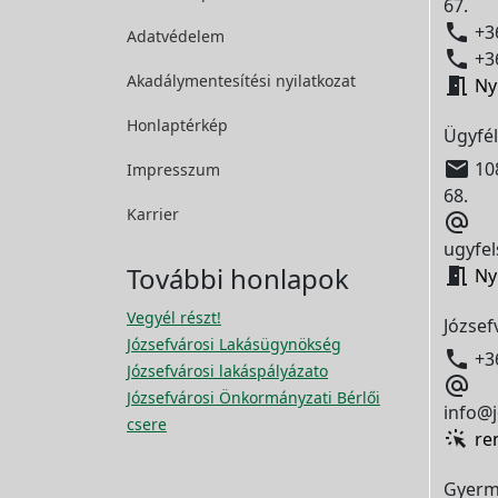
67.

+36
Adatvédelem

+36
Akadálymentesítési
nyilatkozat

Ny
Honlaptérkép
Ügyfél

108
Impresszum
68.
Karrier

ugyfel
További honlapok

Ny
Vegyél részt!
József
Józsefvárosi Lakásügynökség

+3
Józsefvárosi lakáspályázato

Józsefvárosi Önkormányzati Bérlői
info@j
csere
re
Gyerm