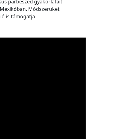
ikus párbeszéd gyakorlatait.
t Mexikóban. Módszerüket
ió is támogatja.