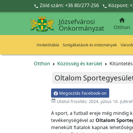
Ugrás a fő tartalomra
Zöld szám: +36 80/277-256
Központ: +



Józsefvárosi
Önkormányzat
Otthon
Hirdetőtábla
Szolgáltatások és intézmények
Városfe
Otthon
Közösség és kerület
Kitünteté
Oltalom Sportegyesüle
Megosztás Facebook-on
event_available
Utolsó frissítés:
2024. július 10.
(Létre
A sport, a futball ereje még mindig 
tevékenységével az
Oltalom Sporte
menekült fiatalok kapnak lehetőséget