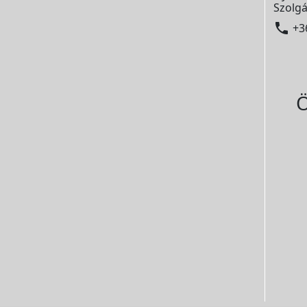
Szolgá

+3
Ö