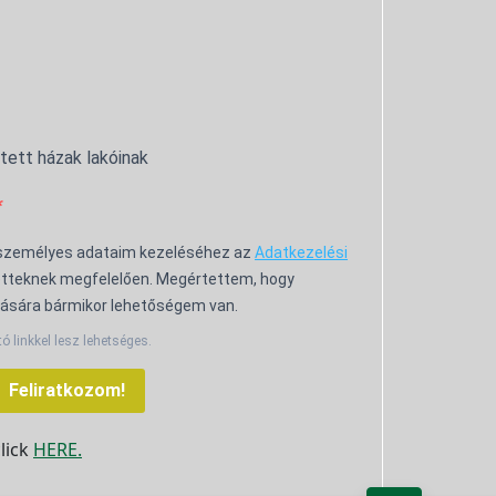
ntett házak lakóinak
 személyes adataim kezeléséhez az
Adatkezelési
tteknek megfelelően. Megértettem, hogy
ására bármikor lehetőségem van.
tó linkkel lesz lehetséges.
Feliratkozom!
click
HERE.