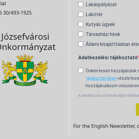
lat
Lakáspályázat
6 30/493-1925
Lakótér
Kutyás ügyek
Józsefvárosi
Társasházi hírek
nkormányzat
Állami kisajátításban éri
Adatkezelési tájékoztató
Önkéntesen hozzájárulok
tájékoztatóban
részleteze
hozzájárulásom visszavon
A leiratkozás a hírlevél alján találha
For the English Newsletter, 