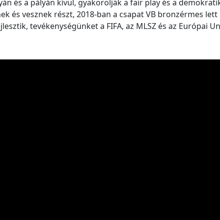
án és a pályán kívül, gyakorolják a fair play és a demokrat
k és vesznek részt, 2018-ban a csapat VB bronzérmes let
lesztik, tevékenységünket a FIFA, az MLSZ és az Európai Un