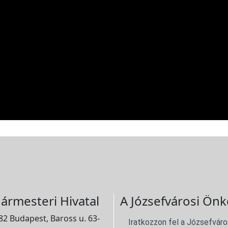
ármesteri Hivatal
A Józsefvárosi Önk
2 Budapest, Baross u. 63-
Iratkozzon fel a Józsefváro