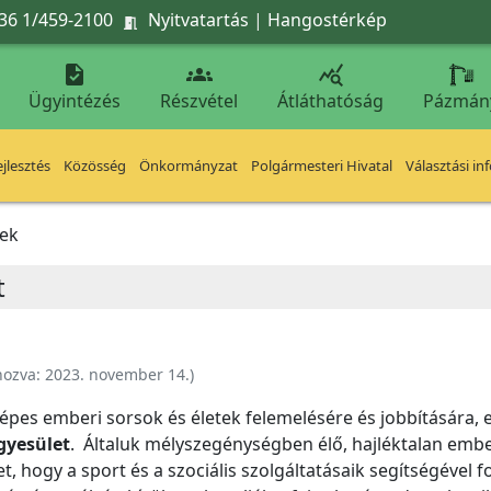
36 1/459-2100
Nyitvatartás
|
Hangostérkép




Ügyintézés
Részvétel
Átláthatóság
Pázmán
jlesztés
Közösség
Önkormányzat
Polgármesteri Hivatal
Választási in
sek
t
hozva:
2023. november 14.
)
képes emberi sorsok és életek felemelésére és jobbítására,
gyesület
. Általuk mélyszegénységben élő, hajléktalan embere
, hogy a sport és a szociális szolgáltatásaik segítségével f