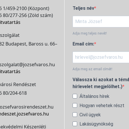
 1/459-2100 (Központ)
Teljes név
 80/277-256 (Zöld szám)
itvatartás
Adja meg teljes nevét!
szolgálat
2 Budapest, Baross u. 66–
Email cím:
szolgalat@jozsefvaros.hu
Adja meg az email címét!
itvatartás
Válassza ki azokat a témá
városi Rendészet
hírlevelet megjelölhet.)
6 80/204-618
Általános hírek
Hogyan vehetek részt
ozsefvarosirendeszet.hu
ndeszet.jozsefvaros.hu
Civil ügyek
Lakásügynökség
ekvédelmi Készenléti