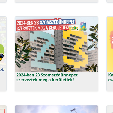
2024-ben 23 Szomszédünnepet
Ka
szerveztek meg a kerületiek!
cs