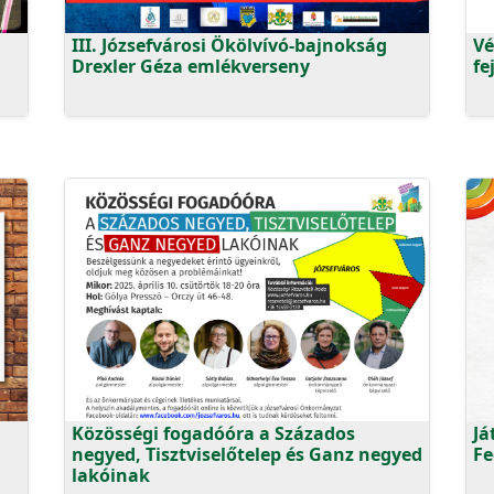
III. Józsefvárosi Ökölvívó-bajnokság
Vé
Drexler Géza emlékverseny
fe
Közösségi fogadóóra a Százados
Já
negyed, Tisztviselőtelep és Ganz negyed
Fe
lakóinak