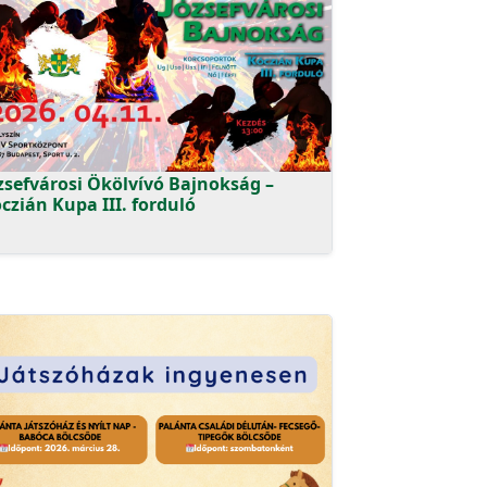
zsefvárosi Ökölvívó Bajnokság –
czián Kupa III. forduló