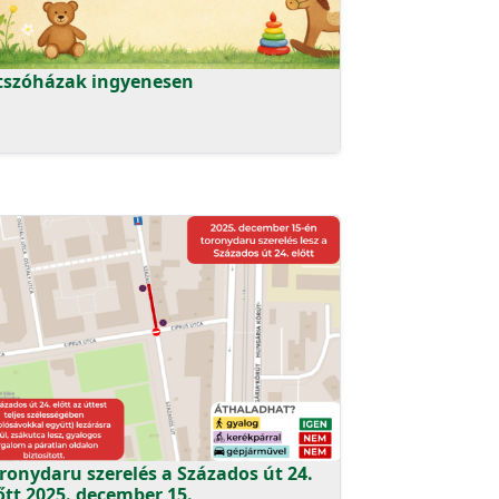
tszóházak ingyenesen
ronydaru szerelés a Százados út 24.
őtt 2025. december 15.