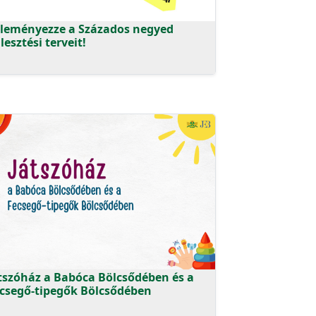
leményezze a Százados negyed
jlesztési terveit!
tszóház a Babóca Bölcsődében és a
csegő-tipegők Bölcsődében