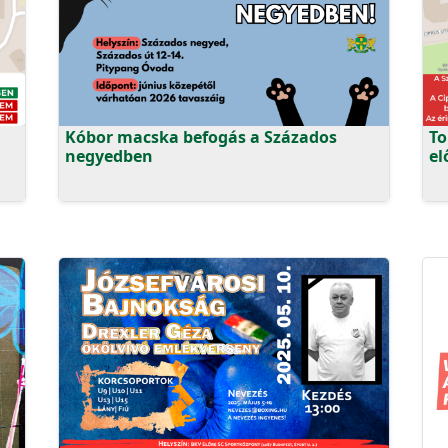
.
Kóbor macska befogás a Százados
To
negyedben
el