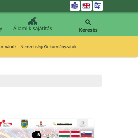


y
Állami kisajátítás
Keresés
formációk
Nemzetiségi Önkormányzatok