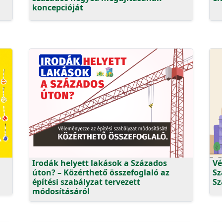
koncepcióját
Irodák helyett lakások a Százados
Vé
úton? – Közérthető összefoglaló az
Sz
építési szabályzat tervezett
Sz
módosításáról