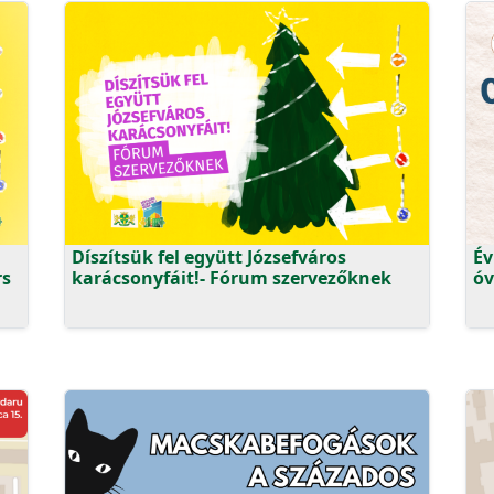
Díszítsük fel együtt Józsefváros
Év
rs
karácsonyfáit!- Fórum szervezőknek
óv