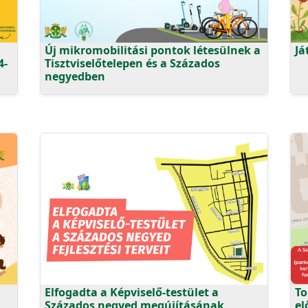
Új mikromobilitási pontok létesülnek a
Já
4-
Tisztviselőtelepen és a Százados
negyedben
Elfogadta a Képviselő-testület a
To
Százados negyed megújításának
el