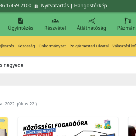
36 1/459-2100
Nyitvatartás
|
Hangostérkép




Ügyintézés
Részvétel
Átláthatóság
Pázmán
jlesztés
Közösség
Önkormányzat
Polgármesteri Hivatal
Választási in
os negyedei
va:
2022. július 22.
)