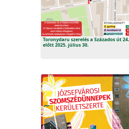
Toronydaru szerelés a Százados út 24
előtt 2025. július 30.