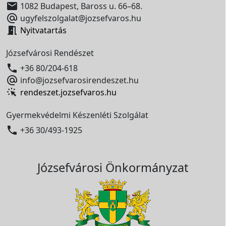

1082 Budapest, Baross u. 66–68.

ugyfelszolgalat@jozsefvaros.hu

Nyitvatartás
Józsefvárosi Rendészet

+36 80/204-618

info@jozsefvarosirendeszet.hu
rendeszet.jozsefvaros.hu
Gyermekvédelmi Készenléti Szolgálat

+36 30/493-1925
Józsefvárosi Önkormányzat