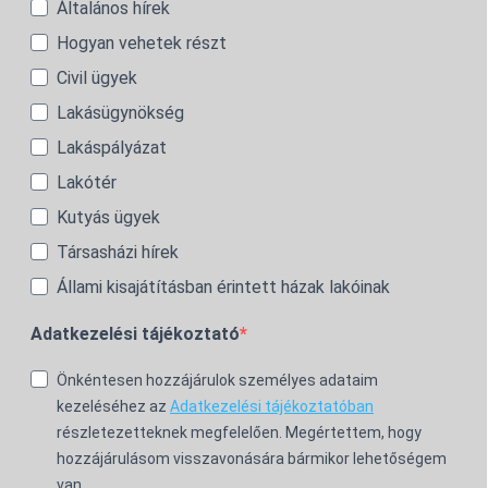
Általános hírek
Hogyan vehetek részt
Civil ügyek
Lakásügynökség
Lakáspályázat
Lakótér
Kutyás ügyek
Társasházi hírek
Állami kisajátításban érintett házak lakóinak
Adatkezelési tájékoztató
Önkéntesen hozzájárulok személyes adataim
kezeléséhez az
Adatkezelési tájékoztatóban
részletezetteknek megfelelően. Megértettem, hogy
hozzájárulásom visszavonására bármikor lehetőségem
van.