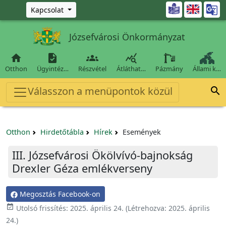
Ugrás a fő tartalomra

Kapcsolat
Józsefvárosi Önkormányzat




Otthon
Ügyintéz…
Részvétel
Átláthat…
Pázmány
Állami k…
Válasszon a menüpontok közül

Otthon
Hirdetőtábla
Hírek
Események
III. Józsefvárosi Ökölvívó-bajnokság
Drexler Géza emlékverseny
Megosztás Facebook-on

Utolsó frissítés:
2025. április 24.
(Létrehozva:
2025. április
24.
)