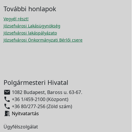
További honlapok
Vegyél részt!
Józsefvárosi Lakásügynökség
Józsefvárosi lakáspályázato
Józsefvárosi Önkormányzati Bérlői csere
Polgármesteri Hivatal

1082 Budapest, Baross u. 63-67.

+36 1/459-2100 (Központ)

+36 80/277-256 (Zöld szám)

Nyitvatartás
Ügyfélszolgálat